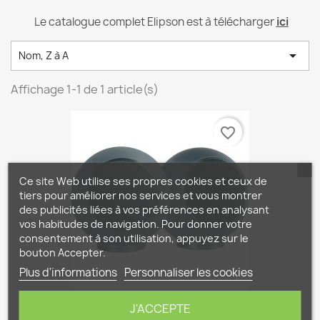
Le catalogue complet Elipson est à télécharger
ici

Nom, Z à A
Affichage 1-1 de 1 article(s)
favorite_border
Ce site Web utilise ses propres cookies et ceux de
tiers pour améliorer nos services et vous montrer
des publicités liées à vos préférences en analysant
vos habitudes de navigation. Pour donner votre
consentement à son utilisation, appuyez sur le
bouton Accepter.
Plus d'informations
Personnaliser les cookies
J'ACCEPTE
Elipson Planet L...