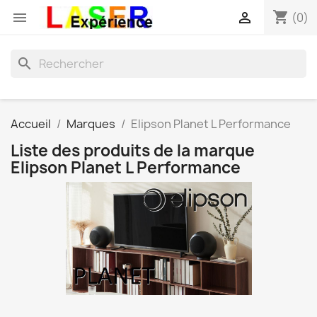
shopping_cart


(0)
search
Accueil
Marques
Elipson Planet L Performance
Liste des produits de la marque
Elipson Planet L Performance