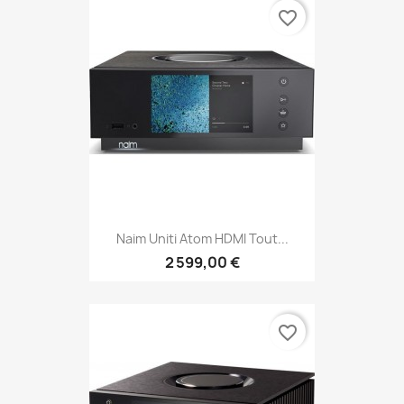
favorite_border
Naim Uniti Atom HDMI Tout...
2 599,00 €
favorite_border