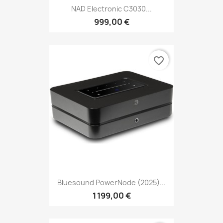
NAD Electronic C3030...
999,00 €
favorite_border
Bluesound PowerNode (2025)...
1 199,00 €