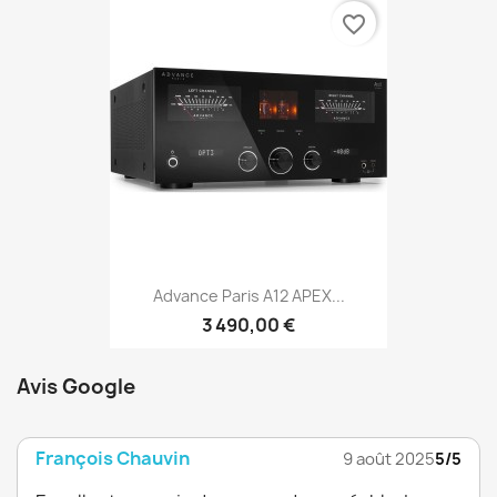
favorite_border
Advance Paris A12 APEX...
3 490,00 €
Avis Google
François Chauvin
9 août 2025
5/5