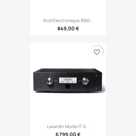
Atoll Electronique IN50...
849,00 €
favorite_border
Lavardin Model IT X...
6 799,00 €