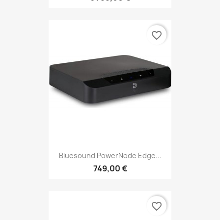
favorite_border
Bluesound PowerNode Edge...
749,00 €
favorite_border