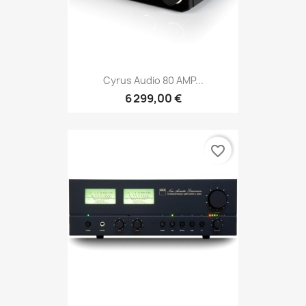
Cyrus Audio 80 AMP...
6 299,00 €
favorite_border