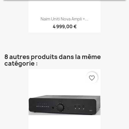
Naim Uniti Nova Ampli +...
4 999,00 €
8 autres produits dans la même
catégorie :
favorite_border