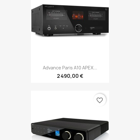
Advance Paris A10 APEX...
2 490,00 €
favorite_border