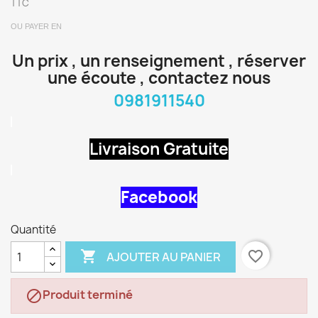
TTC
OU PAYER EN
Un prix , un renseignement , réserver
une écoute , contactez nous
0981911540
Livraison Gratuite
Facebook
Quantité

favorite_border
AJOUTER AU PANIER
Produit terminé
