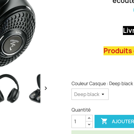
écoute
Liv
Produits
Couleur Casque : Deep black

Quantité

AJOUTER