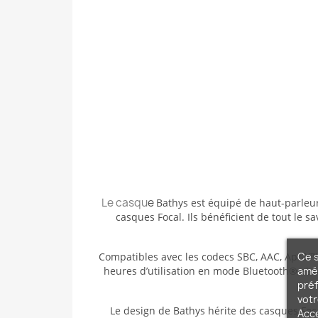
Le casqu
e
Bathys est équipé de haut-parleu
casques Focal. Ils bénéficient de tout le s
Ce s
Compatibles avec les codecs SBC, AAC, Apt-X™ e
amél
heures d’utilisation en mode Bluetooth® et r
préf
votr
Le design de Bathys hérite des casques Foca
Acc