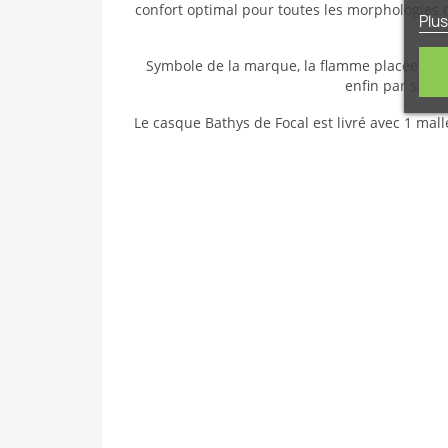
confort optimal pour toutes les morphologies d
Plus
Symbole de la marque, la flamme placée au cen
enfin par sa fi
Le casque Bathys de Focal est livré avec 1 m
al