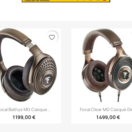
favorite_border
Aperçu rapide
Aperçu rapide


ocal Bathys MG Casque...
Focal Clear MG Casque De
1 199,00 €
1 499,00 €