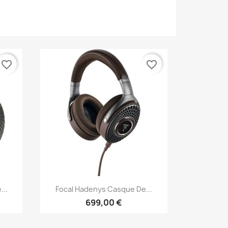
favorite_border
favorite_border
Aperçu rapide

...
Focal Hadenys Casque De...
699,00 €