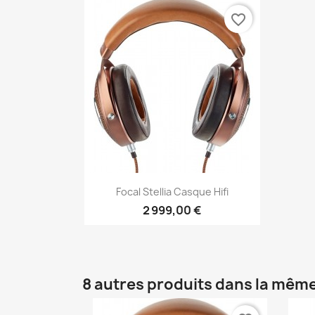
favorite_border
Aperçu rapide

Focal Stellia Casque Hifi
2 999,00 €
8 autres produits dans la même