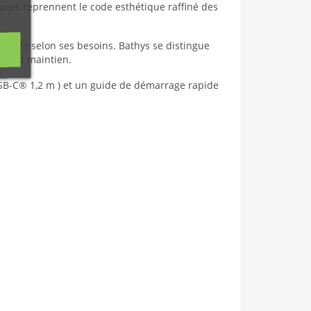
iques reprennent le code esthétique raffiné des
tivable selon ses besoins. Bathys se distingue
ellent maintien.
e USB-C® 1,2 m ) et un guide de démarrage rapide