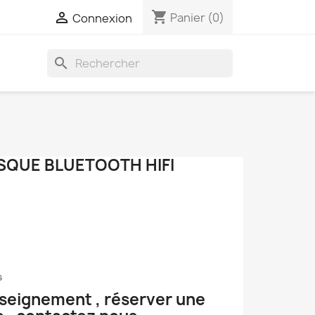
shopping_cart

Panier
(0)
Connexion
search
SQUE BLUETOOTH HIFI
s
nseignement , réserver une