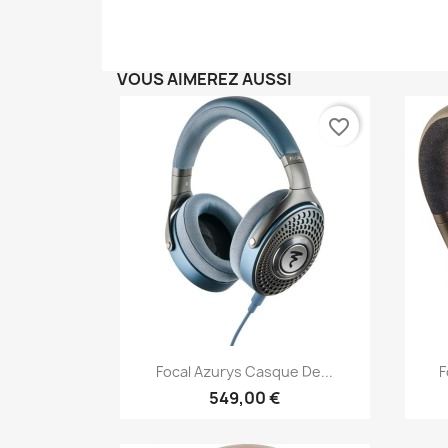
VOUS AIMEREZ AUSSI
favorite_border
Aperçu rapide

Focal Azurys Casque De...
F
549,00 €