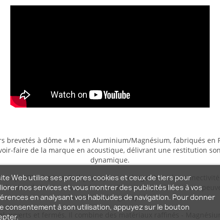
rs brevetés à dôme « M » en Aluminium/Magnésium, fabriqués en Fr
avoir-faire de la marque en acoustique, délivrant une restitution son
dynamique.
ite Web utilise ses propres cookies et ceux de tiers pour
t Apt-X™ Adaptive, Bathys propose un large choix de connectivités :
iorer nos services et vous montrer des publicités liées à vos
éduction de bruit active ; 5 heures d’écoute supplémentaires peuv
érences en analysant vos habitudes de navigation. Pour donner
fonction recharge rapide.
e consentement à son utilisation, appuyez sur le bouton
l ouverts et fermés. Il combine des matériaux raffinés - Magnésiu
epter.