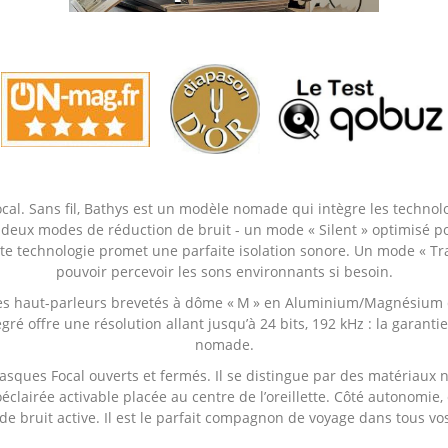
al. Sans fil, Bathys est un modèle nomade qui intègre les technol
nt deux modes de réduction de bruit - un mode « Silent » optimisé p
cette technologie promet une parfaite isolation sonore. Un mode « T
pouvoir percevoir les sons environnants si besoin.
 les haut-parleurs brevetés à dôme « M » en Aluminium/Magnésium dél
ré offre une résolution allant jusqu’à 24 bits, 192 kHz : la garant
nomade.
sques Focal ouverts et fermés. Il se distingue par des matériaux no
éclairée activable placée au centre de l’oreillette. Côté autonomi
de bruit active. Il est le parfait compagnon de voyage dans tous v