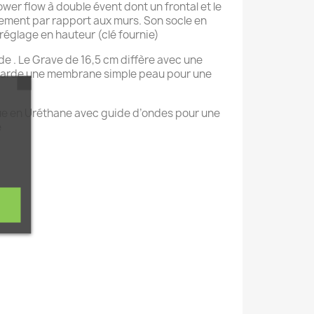
wer flow à double évent dont un frontal et le
nnement par rapport aux murs. Son socle en
n réglage en hauteur (clé fournie)
e . Le Grave de 16,5 cm diffère avec une
 garde une membrane simple peau pour une
aque en Uréthane avec guide d’ondes pour une
e