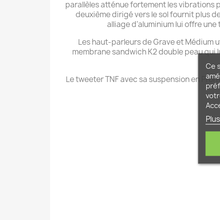
parallèles atténue fortement les vibrations 
deuxième dirigé vers le sol fournit plus 
alliage d’aluminium lui offre une
Les haut-parleurs de Grave et Médium ut
membrane sandwich K2 double peau qui lu
Ce s
amél
Le tweeter TNF avec sa suspension en Pron o
préf
votr
Acc
Plus