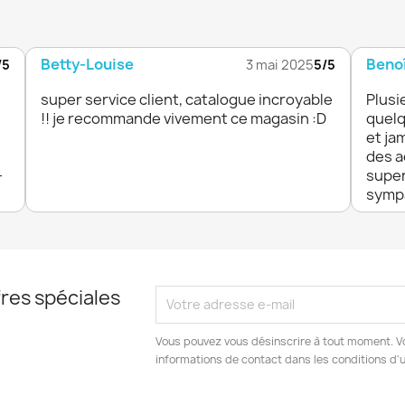
Betty-Louise
Benoî
/5
3 mai 2025
5/5
super service client, catalogue incroyable
Plusi
!! je recommande vivement ce magasin :D
quelq
et ja
des a
-
super
sympa
res spéciales
Vous pouvez vous désinscrire à tout moment. V
informations de contact dans les conditions d'ut