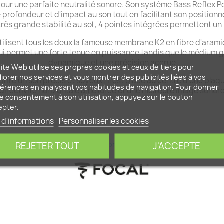
pour une parfaite neutralité sonore. Son système Bass Reflex Po
de profondeur et d'impact au son tout en facilitant son positio
 très grande stabilité au sol , 4 pointes intégrées permettent u
ilisent tous les deux la fameuse membrane K2 en fibre d'aramid
i permet une forte tenue en puissance tandis que le médium
dynamique et une précision accrue
ite Web utilise ses propres cookies et ceux de tiers pour
iorer nos services et vous montrer des publicités liées à vos
ffre un son précis et soyeux . Il est placé au centre d'une pl
érences en analysant vos habitudes de navigation. Pour donner
directivité horizontale améliorée et une meilleure image sonor
e consentement à son utilisation, appuyez sur le bouton
epter.
 d'informations
Personnaliser les cookies
Pour découvrir tous les produits Focal , cliquez ici
REJETER TOUT
J'ACCEPTE