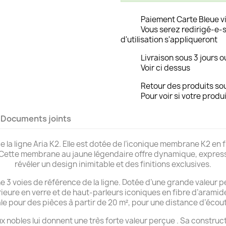
Paiement Carte Bleue v
Vous serez redirigé-e-s
d'utilisation s'appliqueront
Livraison sous 3 jours o
Voir ci dessus
Retour des produits sou
Pour voir si votre produi
Documents joints
de la ligne Aria K2. Elle est dotée de l’iconique membrane K2 en
. Cette membrane au jaune légendaire offre dynamique, expressi
révéler un design inimitable et des finitions exclusives.
e 3 voies de référence de la ligne. Dotée d’une grande valeur pe
rieure en verre et de haut-parleurs iconiques en fibre d’arami
éale pour des pièces à partir de 20 m², pour une distance d’écou
ux nobles lui donnent une très forte valeur perçue . Sa constru