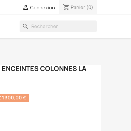
shopping_cart

Panier
(0)
Connexion
search
2 ENCEINTES COLONNES LA
1 300,00 €