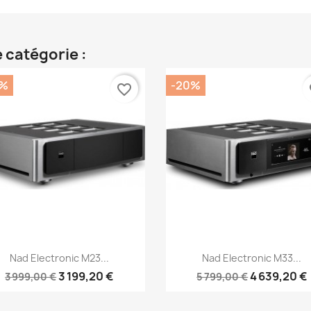
 catégorie :
0%
-20%
favorite_border
fa
Aperçu rapide
Aperçu rapide


Nad Electronic M23...
Nad Electronic M33...
3 199,20 €
4 639,20 €
3 999,00 €
5 799,00 €