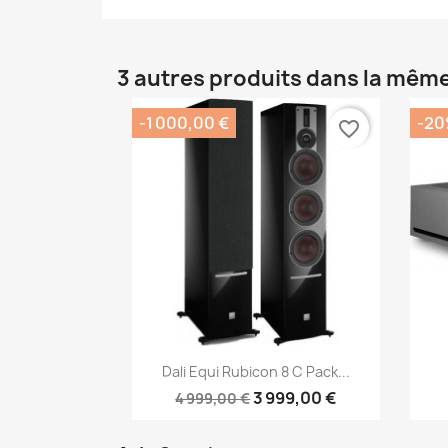
3 autres produits dans la même
-1 000,00 €
-2
favorite_border
Aperçu rapide

Dali Equi Rubicon 8 C Pack...
3 999,00 €
4 999,00 €