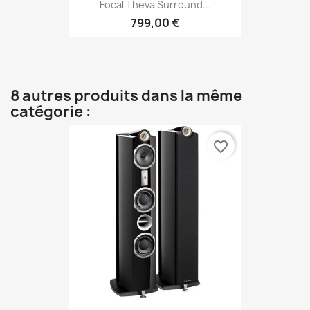
Focal Theva Surround...
799,00 €
8 autres produits dans la même
catégorie :
favorite_border