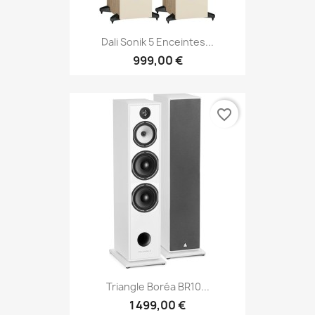
Dali Sonik 5 Enceintes...
999,00 €
favorite_border
Triangle Boréa BR10...
1 499,00 €