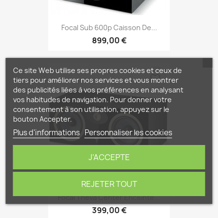
Focal Sub 600p Caisson De...
899,00 €
Ce site Web utilise ses propres cookies et ceux de
favorite_border
tiers pour améliorer nos services et vous montrer
des publicités liées à vos préférences en analysant
vos habitudes de navigation. Pour donner votre
consentement à son utilisation, appuyez sur le
bouton Accepter.
Plus d'informations
Personnaliser les cookies
J'ACCEPTE
REJETER TOUT
Focal Théva Center Enceinte...
399,00 €