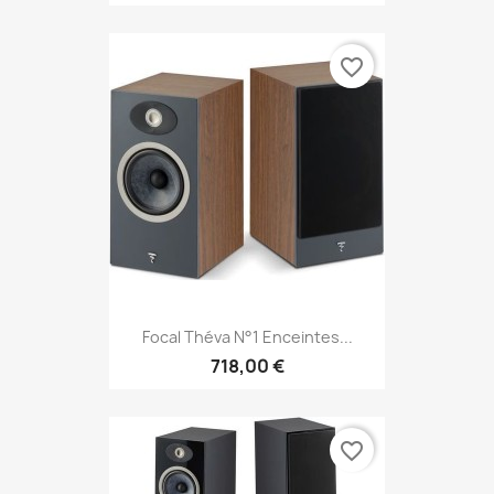
favorite_border
Focal Théva N°1 Enceintes...
718,00 €
favorite_border