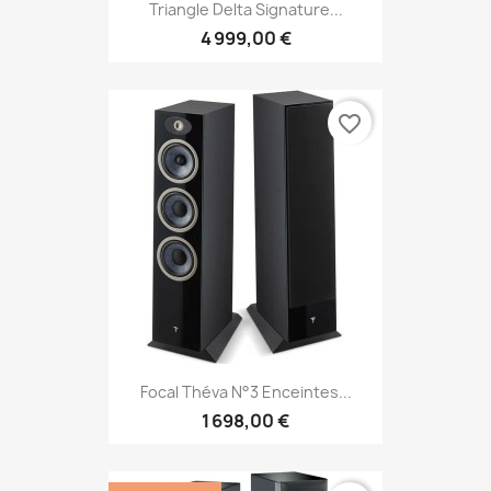
Triangle Delta Signature...
4 999,00 €
favorite_border
Focal Théva N°3 Enceintes...
1 698,00 €