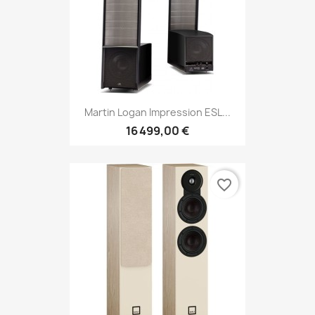
Martin Logan Impression ESL...
16 499,00 €
favorite_border