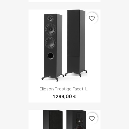
favorite_border
Elipson Prestige Facet II...
1 299,00 €
favorite_border