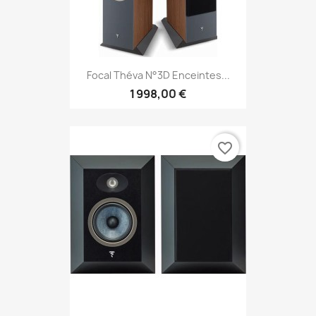
Focal Théva N°3D Enceintes...
1 998,00 €
favorite_border