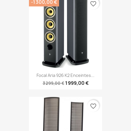
-1 300,00 €
favorite_border
Focal Aria 926 K2 Enceintes...
1 999,00 €
3 299,00 €
favorite_border