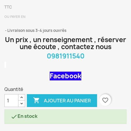
TTC
OU PAYER EN
Livraison sous 3-4 jours ouvrés
Un prix , un renseignement , réserver
une écoute , contactez nous
0981911540
Facebook
Quantité

favorite_border
AJOUTER AU PANIER
En stock
