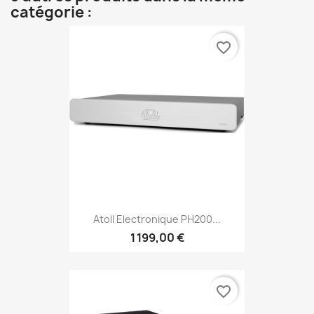
catégorie :
favorite_border
Atoll Electronique PH200...
1 199,00 €
favorite_border