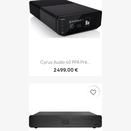
Cyrus Audio 40 PPA Pré...
2 499,00 €
favorite_border