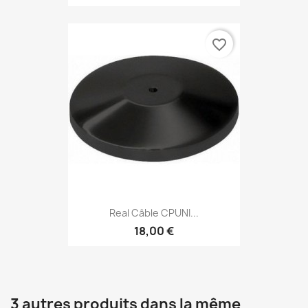
favorite_border
Real Câble CPUNI...
18,00 €
3 autres produits dans la même