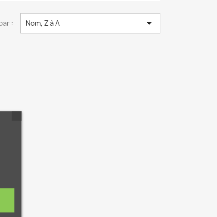

par :
Nom, Z à A