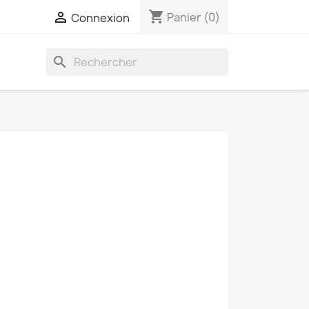
shopping_cart

Panier
(0)
Connexion
search