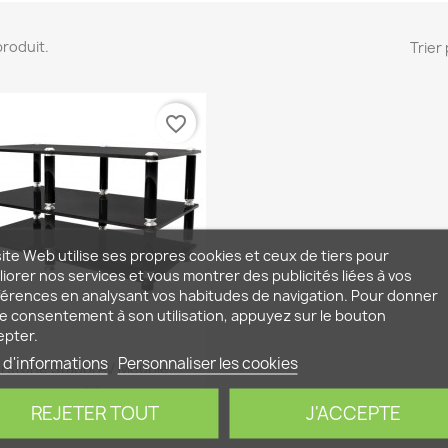
 produit.
Trier 
favorite_border
ite Web utilise ses propres cookies et ceux de tiers pour
iorer nos services et vous montrer des publicités liées à vos
érences en analysant vos habitudes de navigation. Pour donner
e consentement à son utilisation, appuyez sur le bouton
epter.
 d'informations
Personnaliser les cookies
Aperçu rapide

rstone Stabbl AV Meuble...
649,00 €
REJETER TOUT
J'ACCEPTE