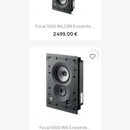
Focal 1000 IWLCR6 Enceinte...
2 499,00 €
favorite_border
Focal 1000 IW6 Enceinte...