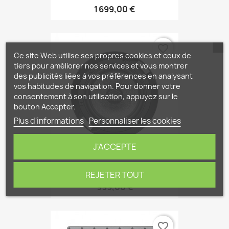
1 699,00 €
favorite_border
Ce site Web utilise ses propres cookies et ceux de
tiers pour améliorer nos services et vous montrer
des publicités liées à vos préférences en analysant
vos habitudes de navigation. Pour donner votre
consentement à son utilisation, appuyez sur le
bouton Accepter.
Plus d'informations
Personnaliser les cookies
J'ACCEPTE
Focal 1000 ICW6 Enceinte...
REJETER TOUT
999,00 €
favorite_border