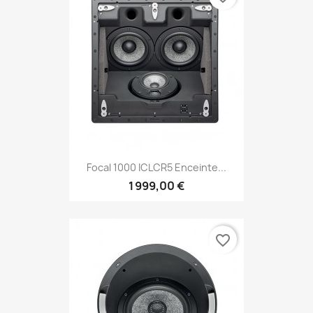
Focal 1000 ICLCR5 Enceinte...
1 999,00 €
favorite_border