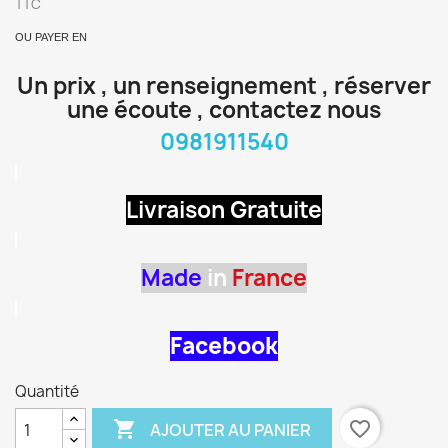
TTC
OU PAYER EN
Un prix , un renseignement , réserver
une écoute , contactez nous
0981911540
Livraison Gratuite
Made
in
France
Facebook
Quantité

favorite_border
AJOUTER AU PANIER