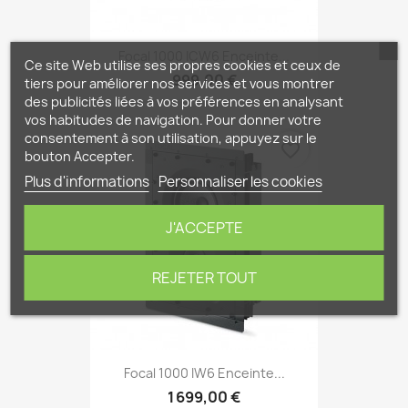
Focal 1000 ICW6 Enceinte...
Ce site Web utilise ses propres cookies et ceux de
999,00 €
tiers pour améliorer nos services et vous montrer
des publicités liées à vos préférences en analysant
vos habitudes de navigation. Pour donner votre
consentement à son utilisation, appuyez sur le
favorite_border
bouton Accepter.
Plus d'informations
Personnaliser les cookies
J'ACCEPTE
REJETER TOUT
Focal 1000 IW6 Enceinte...
1 699,00 €