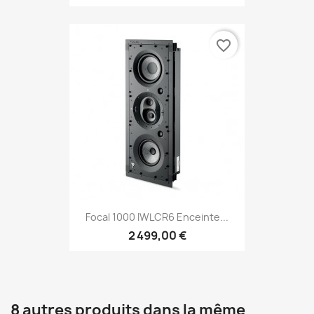
favorite_border
Focal 1000 IWLCR6 Enceinte...
2 499,00 €
8 autres produits dans la même