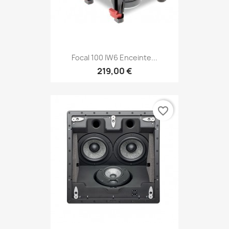
Focal 100 IW6 Enceinte...
219,00 €
favorite_border