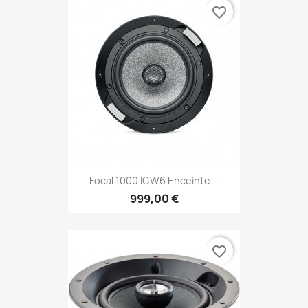
favorite_border
Focal 1000 ICW6 Enceinte...
999,00 €
favorite_border