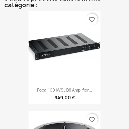
catégorie :
favorite_border
Focal 100 IWSUB8 Amplifier...
949,00 €
favorite_border