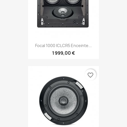
Focal 1000 ICLCR5 Enceinte...
1 999,00 €
favorite_border