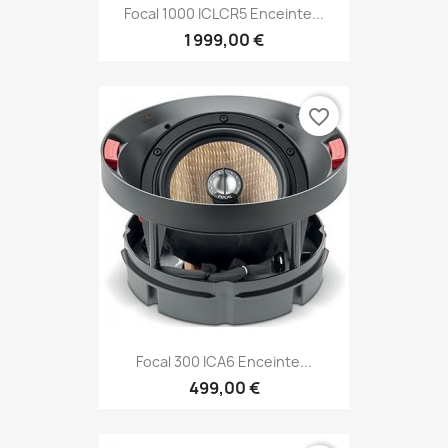
Focal 1000 ICLCR5 Enceinte...
1 999,00 €
favorite_border
Focal 300 ICA6 Enceinte...
499,00 €