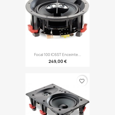
Focal 100 IC6ST Enceinte...
249,00 €
favorite_border