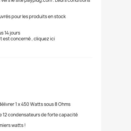
 vers le site payplug.com . Leurs conditions
uvrés pour les produits en stock
s 14 jours
t est concerné , cliquez ici
livrer 1 x 450 Watts sous 8 Ohms
 de 12 condensateurs de forte capacité
miers watts !