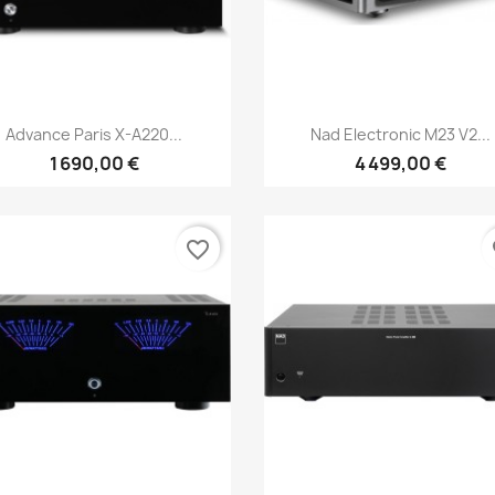
Aperçu rapide
Aperçu rapide


Advance Paris X-A220...
Nad Electronic M23 V2...
1 690,00 €
4 499,00 €
favorite_border
fa