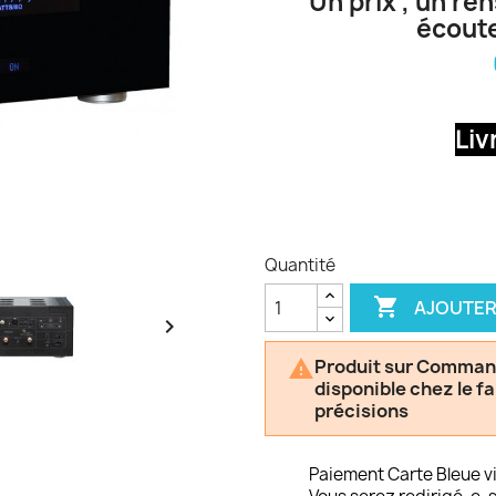
Un prix , un re
écoute
Liv
Quantité

AJOUTER

Produit sur Commande

disponible chez le f
précisions
Paiement Carte Bleue v