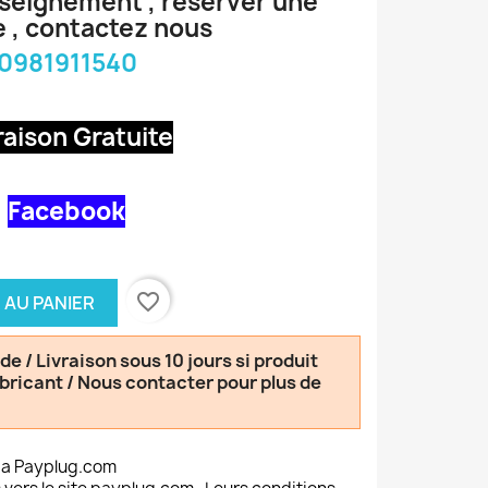
nseignement , réserver une
 , contactez nous
0981911540
raison Gratuite
Facebook
favorite_border
 AU PANIER
 / Livraison sous 10 jours si produit
abricant / Nous contacter pour plus de
ia Payplug.com