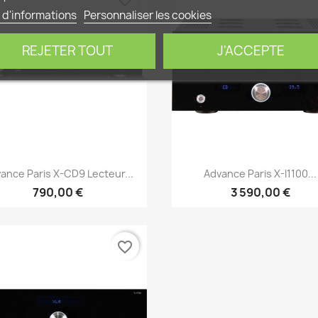
 d'informations
Personnaliser les cookies
REJETER TOUT
J'ACCEPTE
Aperçu rapide
Aperçu rapide


ance Paris X-CD9 Lecteur...
Advance Paris X-I1100...
790,00 €
3 590,00 €
favorite_border