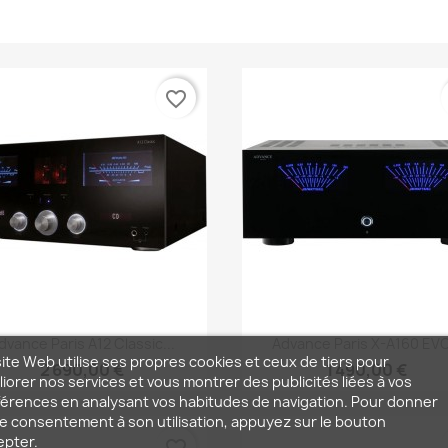
favorite_border
Aperçu rapide
Aperçu rapide


dvance Paris A12 Classic...
Advance Paris X-A160 EVO.
ite Web utilise ses propres cookies et ceux de tiers pour
2 690,00 €
1 490,00 €
iorer nos services et vous montrer des publicités liées à vos
érences en analysant vos habitudes de navigation. Pour donner
e consentement à son utilisation, appuyez sur le bouton
epter.
favorite_border