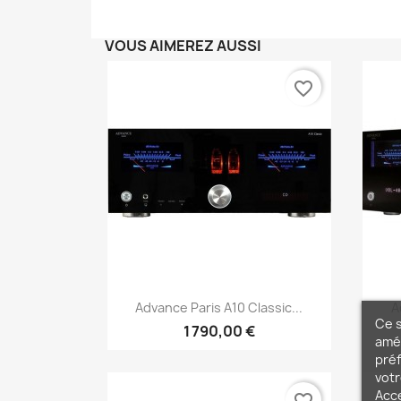
VOUS AIMEREZ AUSSI
favorite_border
Aperçu rapide

Advance Paris A10 Classic...
A
Ce s
1 790,00 €
amél
préf
votr
Acc
favorite_border