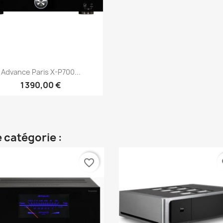
Aperçu rapide

Advance Paris X-P700...
1 390,00 €
 catégorie :
favorite_border
fa