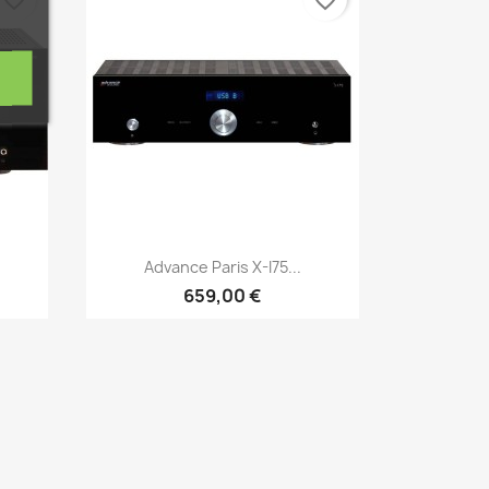
Aperçu rapide

Advance Paris X-I75...
659,00 €