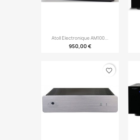
Aperçu rapide

Atoll Electronique AM100...
950,00 €
favorite_border