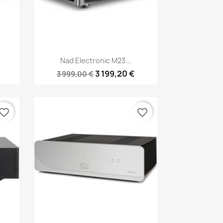
Aperçu rapide

Nad Electronic M23...
3 199,20 €
3 999,00 €
vorite_border
favorite_border