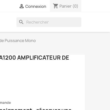
shopping_cart

Panier
(0)
Connexion
search
 de Puissance Mono
A1200 AMPLIFICATEUR DE
mmande