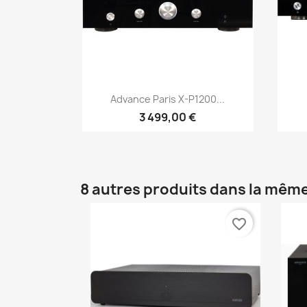
Aperçu rapide

Advance Paris X-P1200...
3 499,00 €
8 autres produits dans la même
favorite_border