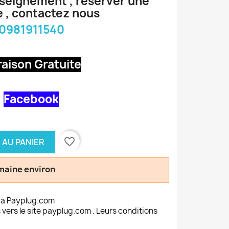
nseignement , réserver une
 , contactez nous
0981911540
raison Gratuite
Facebook
favorite_border
 AU PANIER
emaine environ
ia Payplug.com
 vers le site payplug.com . Leurs conditions