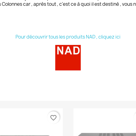
s
Colonnes
car , après tout , c'est ce à quoi il est destiné , vou
Pour découvrir tous les produits NAD , cliquez ici
favorite_border