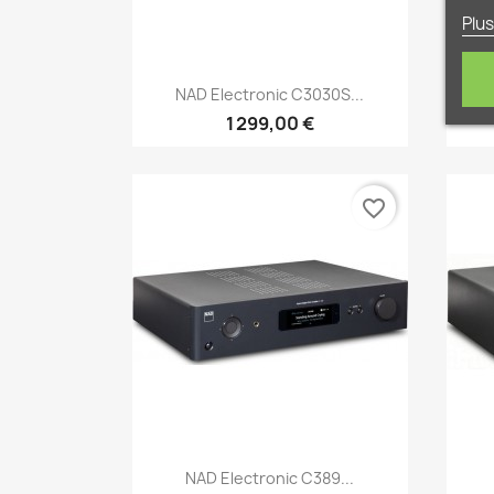
Plus
Aperçu rapide

NAD Electronic C3030S...
1 299,00 €
favorite_border
Aperçu rapide

NAD Electronic C389...