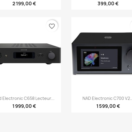
2 199,00 €
399,00 €
favorite_border
Aperçu rapide
Aperçu rapide


 Electronic C658 Lecteur...
NAD Electronic C700 V2..
1 999,00 €
1 599,00 €