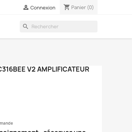
shopping_cart

Panier
(0)
Connexion
search
C316BEE V2 AMPLIFICATEUR
mmande