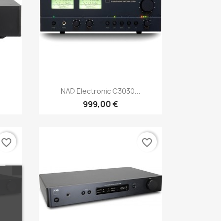
Aperçu rapide

NAD Electronic C3030...
999,00 €
favorite_border
favorite_border