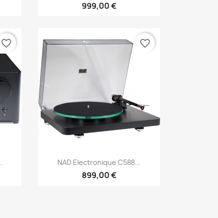
999,00 €
favorite_border
favorite_border
Aperçu rapide

.
NAD Electronique C588...
899,00 €