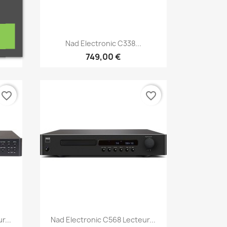
Aperçu rapide

Nad Electronic C338...
749,00 €
favorite_border
favorite_border
Aperçu rapide

r...
Nad Electronic C568 Lecteur...