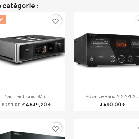
 catégorie :
0%
favorite_border
fa
Aperçu rapide
Aperçu rapide


Nad Electronic M33...
Advance Paris A12 APEX..
4 639,20 €
3 490,00 €
5 799,00 €
favorite_border
fa