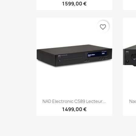
1 599,00 €
favorite_border
Aperçu rapide

NAD Electronic C589 Lecteur...
Nad
1 499,00 €