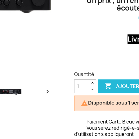
Un prix , un re
écoute
Liv
Quantité

AJOUTER

Disponible sous 1 s

Paiement Carte Bleue v
Vous serez redirigé-e-s
d'utilisation s'appliqueront