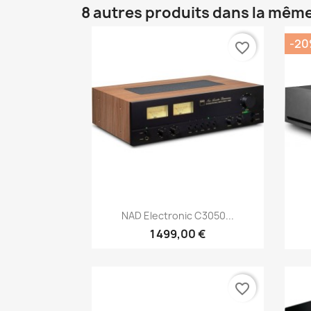
8 autres produits dans la même
-2
favorite_border
Aperçu rapide

NAD Electronic C3050...
1 499,00 €
favorite_border