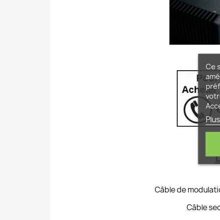
Ce s
amél
préf
votr
Acc
Plus
Câble de modulati
Câble se