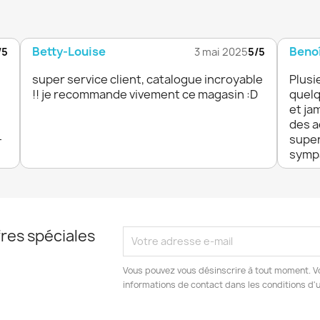
Betty-Louise
Benoî
/5
3 mai 2025
5/5
super service client, catalogue incroyable
Plusi
!! je recommande vivement ce magasin :D
quelq
et ja
des a
-
super
sympa
res spéciales
Vous pouvez vous désinscrire à tout moment. V
informations de contact dans les conditions d'ut