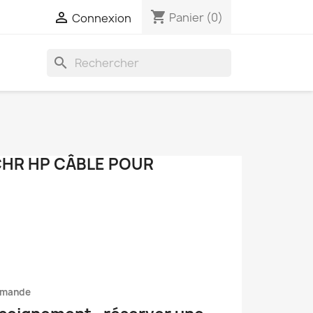
shopping_cart

Panier
(0)
Connexion
search
CHR HP CÂBLE POUR
mmande