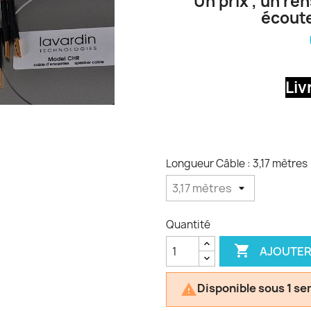
Un prix , un re
écoute
Liv
Longueur Câble : 3,17 mètres
Quantité

AJOUTER
Disponible sous 1 s
