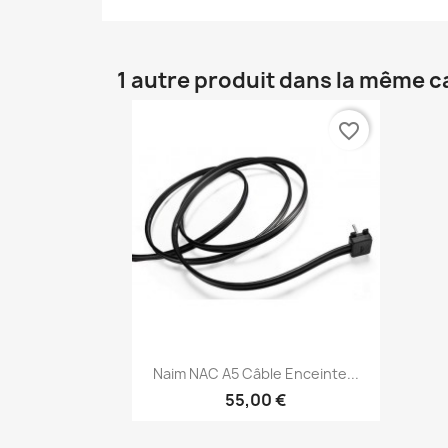
1 autre produit dans la même c
favorite_border
Aperçu rapide

Naim NAC A5 Câble Enceinte...
55,00 €