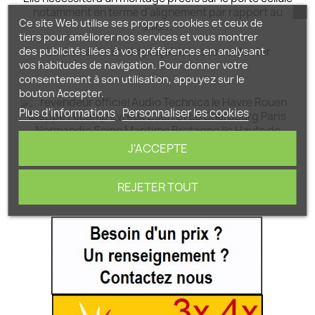
notamment en terme d'alignement par rapport au
Ce site Web utilise ses propres cookies et ceux de
sillon .
tiers pour améliorer nos services et vous montrer
des publicités liées à vos préférences en analysant
Le diamant est remplaçable ,
nous contacter
vos habitudes de navigation. Pour donner votre
consentement à son utilisation, appuyez sur le
bouton Accepter.
Plus d'informations
Personnaliser les cookies
J'ACCEPTE
REJETER TOUT