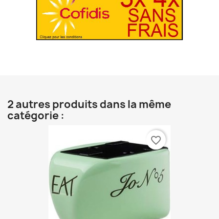
2 autres produits dans la même
catégorie :
favorite_border