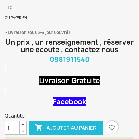
TTC
OU PAYER EN
Livraison sous 3-4 jours ouvrés
Un prix , un renseignement , réserver
une écoute , contactez nous
0981911540
Livraison Gratuite
Facebook
Quantité

favorite_border
AJOUTER AU PANIER