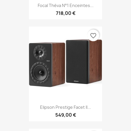
Focal Théva N°1 Enceintes...
718,00 €
favorite_border
Elipson Prestige Facet II...
549,00 €