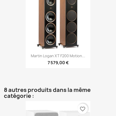
Martin Logan XT F200 Motion...
7 579,00 €
8 autres produits dans la même
catégorie :
favorite_border