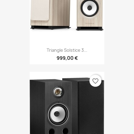
Triangle Solstice 3...
999,00 €
favorite_border