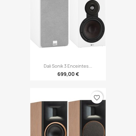
Dali Sonik 3 Enceintes...
699,00 €
favorite_border