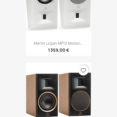
Martin Logan MP10 Motion...
1 359,00 €
favorite_border