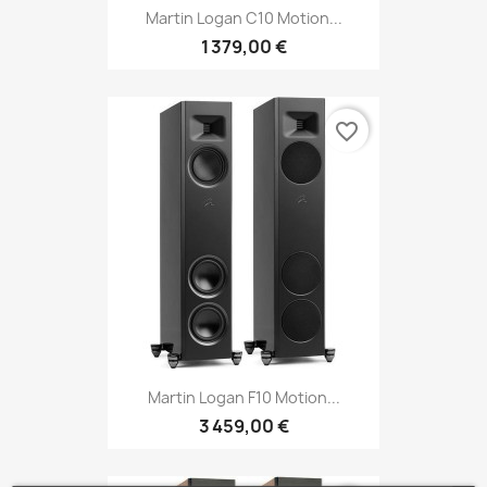
Martin Logan C10 Motion...
1 379,00 €
favorite_border
Martin Logan F10 Motion...
3 459,00 €