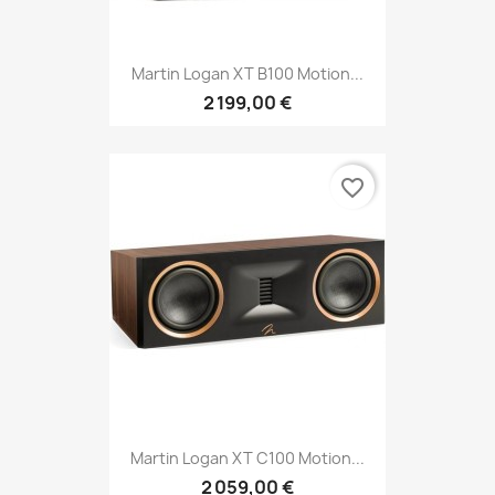
Martin Logan XT B100 Motion...
2 199,00 €
favorite_border
Martin Logan XT C100 Motion...
2 059,00 €