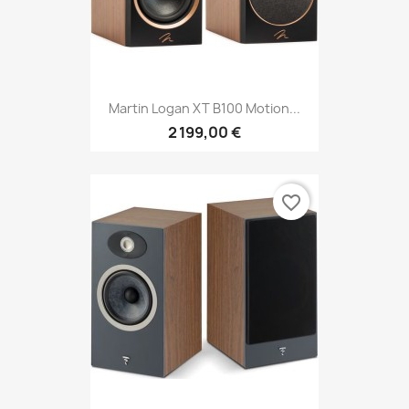
Martin Logan XT B100 Motion...
2 199,00 €
favorite_border