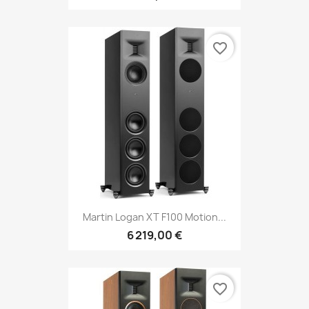
favorite_border
Martin Logan XT F100 Motion...
6 219,00 €
favorite_border