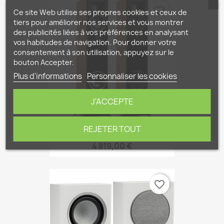
favorite_border
Ce site Web utilise ses propres cookies et ceux de
tiers pour améliorer nos services et vous montrer
des publicités liées à vos préférences en analysant
vos habitudes de navigation. Pour donner votre
consentement à son utilisation, appuyez sur le
bouton Accepter.
Plus d'informations
Personnaliser les cookies
J'ACCEPTE
REJETER TOUT
Martin Logan F20 Motion...
4 819,00 €
favorite_border