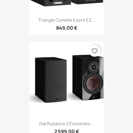
Triangle Comète Esprit EZ...
849,00 €
favorite_border
Dali Rubikore 2 Enceintes...
2 599,00 €