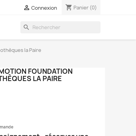
shopping_cart

Panier
(0)
Connexion
search
iothèques la Paire
 MOTION FOUNDATION
THÈQUES LA PAIRE
mmande