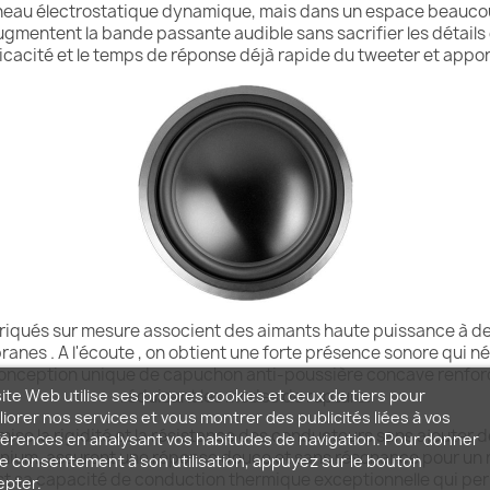
nneau électrostatique dynamique, mais dans un espace beauco
gmentent la bande passante audible sans sacrifier les détails 
icacité et le temps de réponse déjà rapide du tweeter et appor
riqués sur mesure associent des aimants haute puissance à de
anes . A l'écoute , on obtient une forte présence sonore qui n
conception unique de capuchon anti-poussière concave renforce 
ite Web utilise ses propres cookies et ceux de tiers pour
réduisant les modes de rupture.
iorer nos services et vous montrer des publicités liées à vos
mise la rigidité et la résistance des conducteurs sans ajouter 
érences en analysant vos habitudes de navigation. Pour donner
inium, assurent une réponse douce et sans résonance pour un 
e consentement à son utilisation, appuyez sur le bouton
t sa capacité de conduction thermique exceptionnelle qui per
epter.