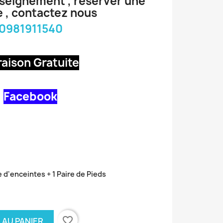
nseignement , réserver une
 , contactez nous
0981911540
raison Gratuite
Facebook
e d'enceintes + 1 Paire de Pieds
favorite_border
 AU PANIER