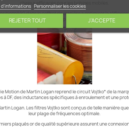
chaleur efficaces pour les bobines mobiles.
 d'informations
Personnaliser les cookies
sitionné(s) dans le coffret de manière a optimiser la réflexion
manière à obtenir un son plus naturel et plus précis.
REJETER TOUT
J'ACCEPTE
série Motion de Martin Logan reprend le circuit Vojtko* de la m
 à DF, des inductances spécifiques à enroulement et une prot
artin Logan. Les filtres Vojtko sont conçus de telle manière q
leur plage de fréquences optimale.
rniers plaqués or de qualité supérieure assurent une connexion