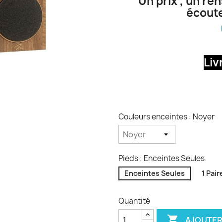
Un prix , un re
écoute
Liv
Couleurs enceintes : Noyer
Pieds : Enceintes Seules
Enceintes Seules
1 Pair
Quantité

AJOUTER