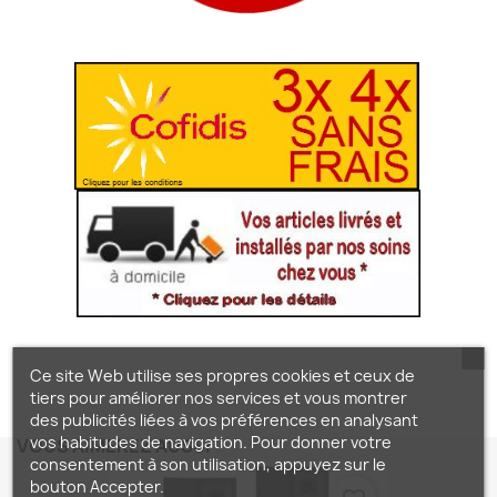
Ce site Web utilise ses propres cookies et ceux de
tiers pour améliorer nos services et vous montrer
des publicités liées à vos préférences en analysant
vos habitudes de navigation. Pour donner votre
VOUS AIMEREZ AUSSI
consentement à son utilisation, appuyez sur le
bouton Accepter.