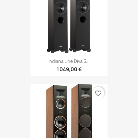
Indiana Line Diva 5...
1 049,00 €
favorite_border