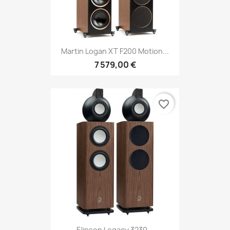
Martin Logan XT F200 Motion...
7 579,00 €
favorite_border
Elipson Legacy 3230...