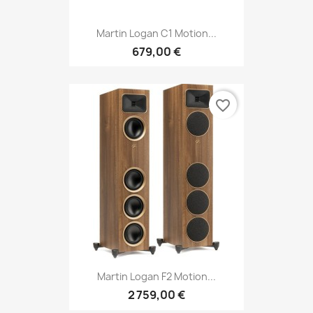
Martin Logan C1 Motion...
679,00 €
favorite_border
Martin Logan F2 Motion...
2 759,00 €