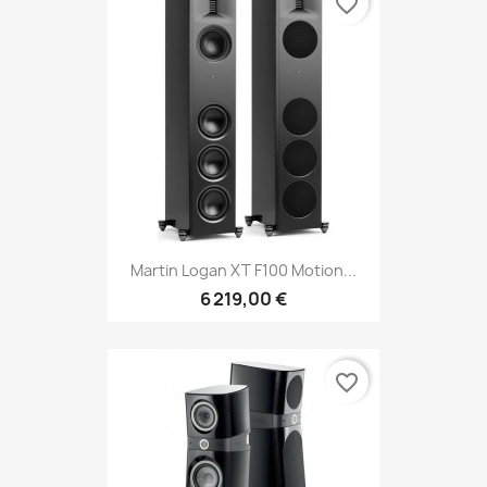
favorite_border
Martin Logan XT F100 Motion...
6 219,00 €
favorite_border