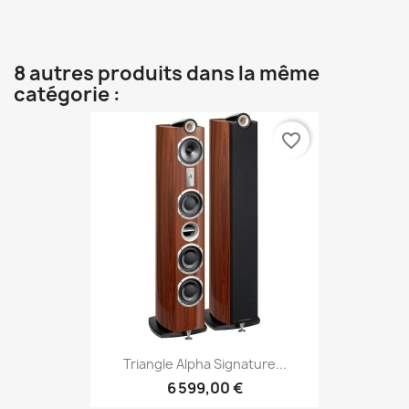
8 autres produits dans la même
catégorie :
favorite_border
Triangle Alpha Signature...
6 599,00 €