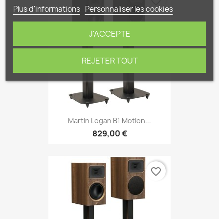
favorite_border
Plus d'informations
Personnaliser les cookies
J'ACCEPTE
REJETER TOUT
Martin Logan B1 Motion...
829,00 €
favorite_border