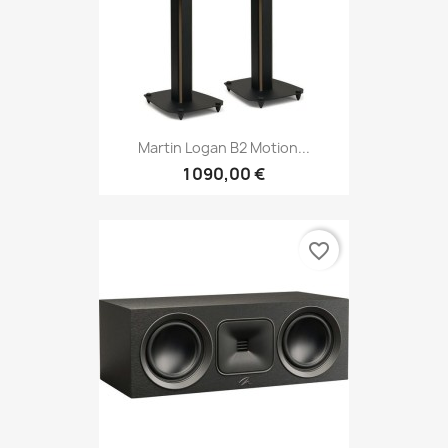
Martin Logan B2 Motion...
1 090,00 €
favorite_border