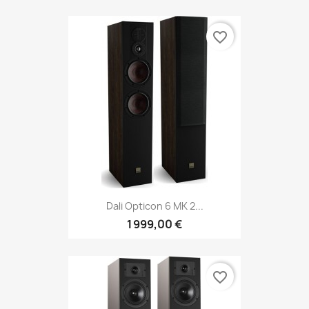
favorite_border
Dali Opticon 6 MK 2...
1 999,00 €
favorite_border