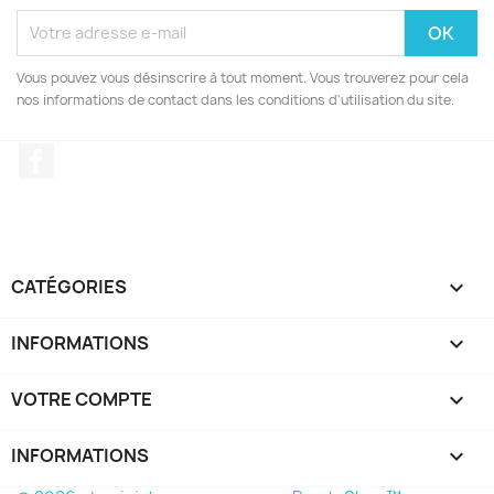
Vous pouvez vous désinscrire à tout moment. Vous trouverez pour cela
nos informations de contact dans les conditions d'utilisation du site.
Facebook
CATÉGORIES

INFORMATIONS

VOTRE COMPTE

INFORMATIONS
keyboard_arrow_down