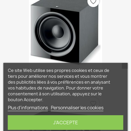
favorite_border
Ce site Web utilise ses propres cookies et ceux de
Focal Sub 600p Caisson De...
tiers pour améliorer nos services et vous montrer
899,00 €
des publicités liées à vos préférences en analysant
vos habitudes de navigation. Pour donner votre
consentement à son utilisation, appuyez sur le
bouton Accepter.
favorite_border
Plus d'informations
Personnaliser les cookies
J'ACCEPTE