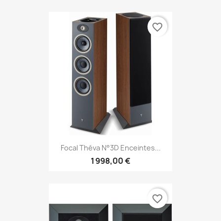
favorite_border
Focal Théva N°3D Enceintes...
1 998,00 €
favorite_border