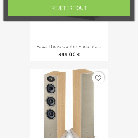
REJETER TOUT
Focal Théva Center Enceinte...
399,00 €
favorite_border