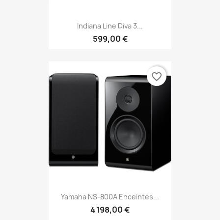
Indiana Line Diva 3...
599,00 €
favorite_border
Yamaha NS-800A Enceintes...
4 198,00 €