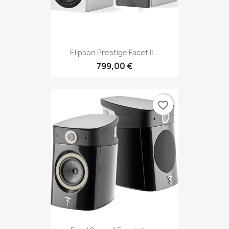
Elipson Prestige Facet II...
799,00 €
favorite_border