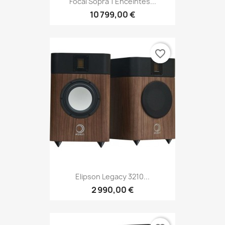
Focal Sopra 1 Enceintes...
10 799,00 €
favorite_border
Elipson Legacy 3210...
2 990,00 €