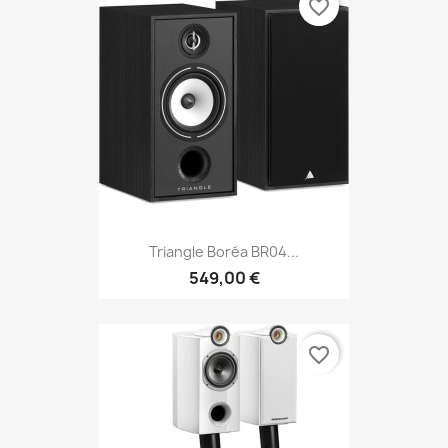
favorite_border
Triangle Boréa BR04...
549,00 €
favorite_border