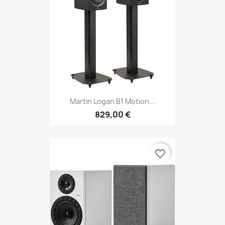
Martin Logan B1 Motion...
829,00 €
favorite_border