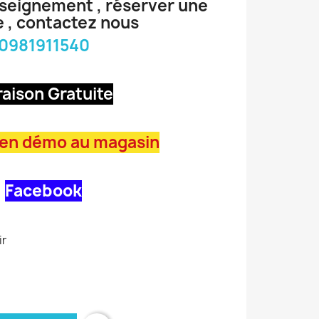
nseignement , réserver une
 , contactez nous
0981911540
raison Gratuite
 en démo au magasin
Facebook
ir