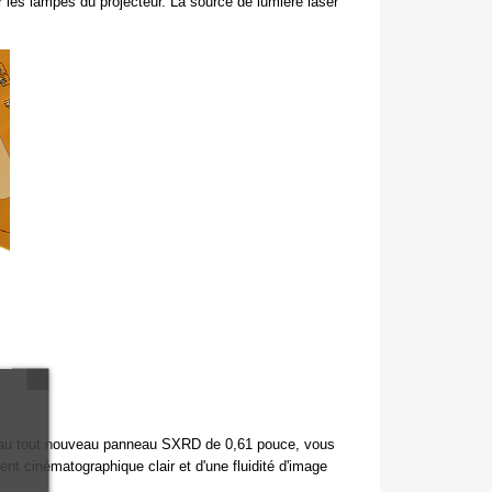
es lampes du projecteur. La source de lumière laser
âce au tout nouveau panneau SXRD de 0,61 pouce, vous
ent cinématographique clair et d'une fluidité d'image