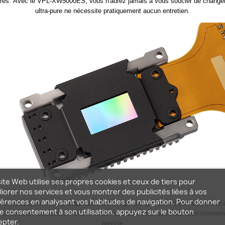
ures. Avec le VPL-XW5000ES, vous n'aurez jamais à vous soucier de changer l
ultra-pure ne nécessite pratiquement aucun entretien.
ite Web utilise ses propres cookies et ceux de tiers pour
iorer nos services et vous montrer des publicités liées à vos
érences en analysant vos habitudes de navigation. Pour donner
3 840 x 2 160) vous fait plonger dans une image incroyablement réaliste. Gr
e consentement à son utilisation, appuyez sur le bouton
, de couleurs éclatantes, de tons et de textures riches, ainsi que d'un mouvem
epter.
précise