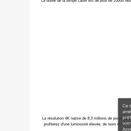
La durée de la lampe Laser est de plus de 20000 he
Ce s
amél
préf
La résolution 4K native de 8,3 millions de pixels (
votr
profiterez d'une luminosité élevée, de noirs d'encre
Acc