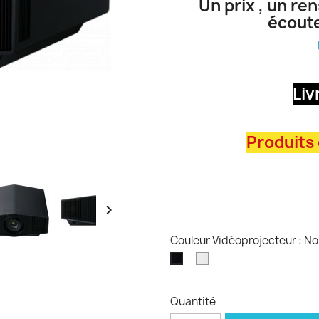
Un prix , un re
écoute
Liv
Produits

Couleur Vidéoprojecteur : No
Blanc
Noir
Quantité