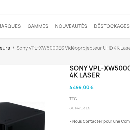
MARQUES
GAMMES
NOUVEAUTÉS
DÉSTOCKAGES
teurs
Sony VPL-XW5000ES Vidéoprojecteur UHD 4K Las
SONY VPL-XW500
4K LASER
4 499,00 €
TTC
OU PAYER EN
Nous Contacter pour une Co