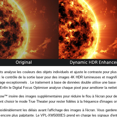
 analyse les couleurs des objets individuels et ajuste le contraste pour plus
le contrôle de la sortie laser pour des images 4K HDR lumineuses et magnifiq
'image exceptionnels . Le traitement à base de données double utilise une base
n. Enfin le Digital Focus Optimiser analyse chaque pixel pour améliorer la nett
flow™ insère des images supplémentaires pour réduire le flou à l'écran pour d
t choisir le mode True Theater pour rester fidèles à la fréquence d'images ori
onsidérablement les délais avant l'affichage des images à l'écran. Vous garde
u encore plus palpitante. Le VPL-XW5000ES prend en charge les signaux d'entr