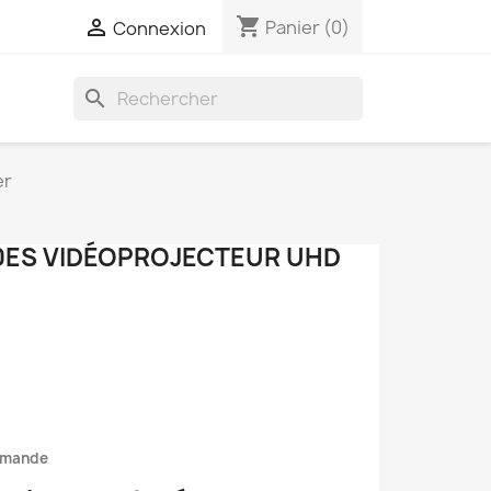
shopping_cart

Panier
(0)
Connexion
search
er
0ES VIDÉOPROJECTEUR UHD
mmande