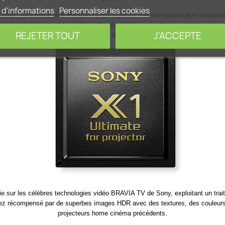
 d'informations
Personnaliser les cookies
e plage dynamique plus étendue ce qui a permis une conception plus compac
use laser. Le niveau de couleurs plus élevé qui en résulte garantit des image
REJETER TOUT
J'ACCEPTE
même à des niveaux de luminosité élevés..
ie sur les célèbres technologies vidéo BRAVIA TV de Sony, exploitant un tra
serez récompensé par de superbes images HDR avec des textures, des couleurs,
projecteurs home cinéma précédents.