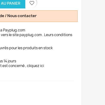
favorite_border
 AU PANIER
de / Nous contacter
ia Payplug.com
 vers le site payplug.com . Leurs conditions
uvrés pour les produits en stock
s 14 jours
t est concerné , cliquez ici