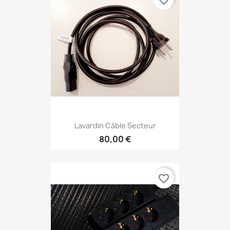
favorite_border
Lavardin Câble Secteur
80,00 €
favorite_border