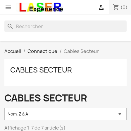
shopping_cart


(0)
search
Accueil
Connectique
Cables Secteur
CABLES SECTEUR
CABLES SECTEUR

Nom, Z à A
Affichage 1-7 de 7 article(s)