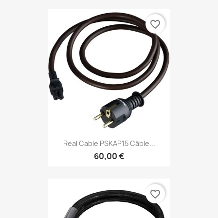
favorite_border
Real Cable PSKAP15 Câble...
60,00 €
favorite_border