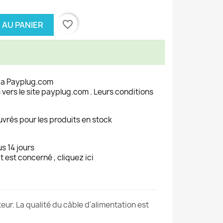
favorite_border
 AU PANIER
ia Payplug.com
 vers le site payplug.com . Leurs conditions
uvrés pour les produits en stock
s 14 jours
t est concerné , cliquez ici
ur. La qualité du câble d'alimentation est