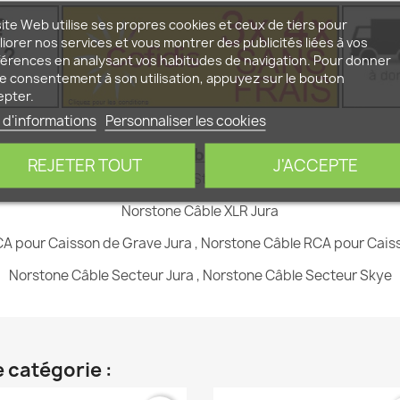
ite Web utilise ses propres cookies et ceux de tiers pour
iorer nos services et vous montrer des publicités liées à vos
érences en analysant vos habitudes de navigation. Pour donner
e consentement à son utilisation, appuyez sur le bouton
epter.
 d'informations
Personnaliser les cookies
Les autres Câbles Norstone :
REJETER TOUT
J'ACCEPTE
réo RCA Jura
,
Norstone Câble Stéréo RCA Skye
,
Norstone Câb
Norstone Câble XLR Jura
A pour Caisson de Grave Jura
,
Norstone Câble RCA pour Cais
Norstone Câble Secteur Jura
,
Norstone Câble Secteur Skye
 catégorie :