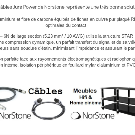
câbles Jura Power de Norstone représente une très bonne soluti
minium et fibre de carbone équipés de fiches en cuivre pur plaqué R
optimales du contact .
6N de large section (5,23 mm² / 10 AWG) utilise la structure STAR :
une compression dynamique, un parfait transfert du signal et de sa vél
urs sans soudure d'étain, minimisant l’impédance et assurant le parfa
ation parfaite face aux rayonnements électromagnétiques et radiophoni
n interne, isolation périphérique en feuillard mylar d’aluminium et PVC