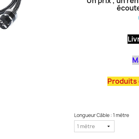
Un prix , un re
écoute
Liv
M
Produits
Longueur Câble : 1 mètre