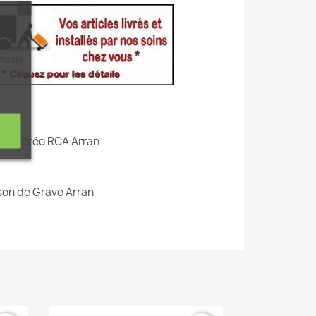
le Stéréo RCA Arran
son de Grave Arran