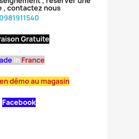
nseignement , réserver une
 , contactez nous
0981911540
raison Gratuite
ade
in
France
 en démo au magasin
Facebook