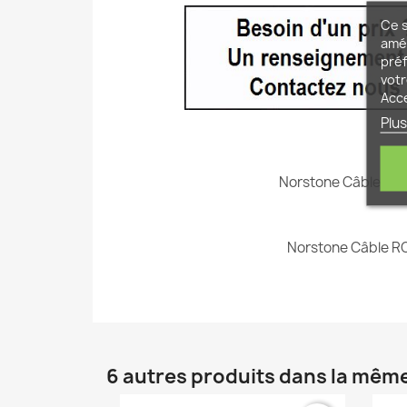
Ce s
amél
préf
votr
Acc
Plus
Norstone Câble Sté
Norstone Câble RC
6 autres produits dans la même