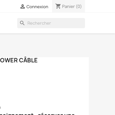
shopping_cart

Panier
(0)
Connexion
search
POWER CÂBLE
s