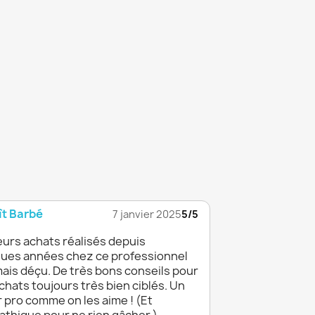
t Barbé
7 janvier 2025
5/5
eurs achats réalisés depuis
ues années chez ce professionnel
mais déçu. De très bons conseils pour
chats toujours très bien ciblés. Un
 pro comme on les aime ! (Et
thique pour ne rien gâcher )