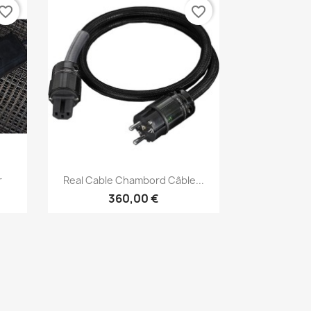
vorite_border
favorite_border
Aperçu rapide

r
Real Cable Chambord Câble...
360,00 €