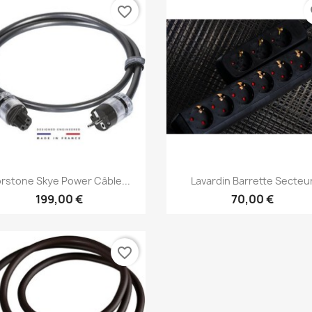
favorite_border
fa
Aperçu rapide
Aperçu rapide


rstone Skye Power Câble...
Lavardin Barrette Secteu
199,00 €
70,00 €
favorite_border