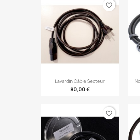
favorite_border
Aperçu rapide

Lavardin Câble Secteur
No
80,00 €
favorite_border