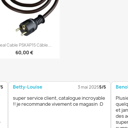
Aperçu rapide

eal Cable PSKAP15 Câble...
60,00 €
Betty-Louise
Benoî
/5
3 mai 2025
5/5
super service client, catalogue incroyable
Plusi
!! je recommande vivement ce magasin :D
quelq
et ja
des a
-
super
sympa