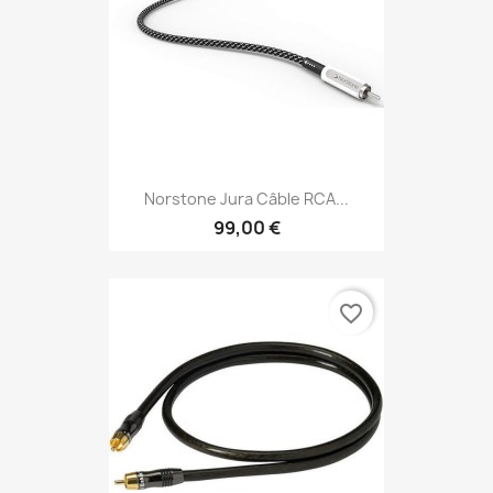
Norstone Jura Câble RCA...
99,00 €
favorite_border