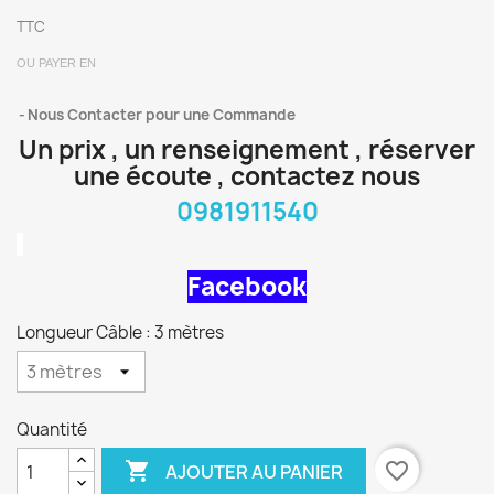
TTC
OU PAYER EN
Nous Contacter pour une Commande
Un prix , un renseignement , réserver
une écoute , contactez nous
0981911540
Facebook
Longueur Câble : 3 mètres
Quantité

favorite_border
AJOUTER AU PANIER