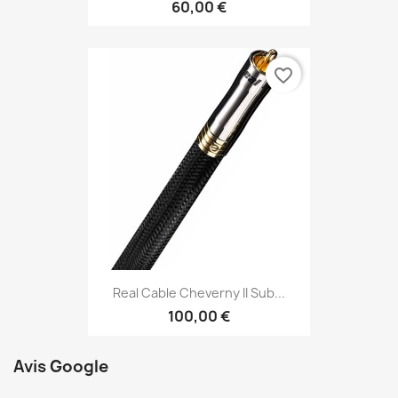
60,00 €
favorite_border
Real Cable Cheverny II Sub...
100,00 €
Avis Google