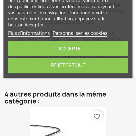
tiers pour améliorer nos services et vous montrer
Norstone Câble Stéréo RCA Jura
,
Norstone Câble
des publicités liées à vos préférences en analysant
Stéréo RCA Skye
,
Norstone Câble Stéréo RCA Arran
vos habitudes de navigation. Pour donner votre
consentement à son utilisation, appuyez sur le
Norstone Câble XLR Jura
bouton Accepter.
Norstone Câble RCA pour Caisson de Grave
Plus d'informations
Personnaliser les cookies
Jura
,
Norstone Câble RCA pour Caisson de Grave
Arran
J'ACCEPTE
Norstone Câble Secteur Jura
,
Norstone Câble
Secteur Skye
REJETER TOUT
4 autres produits dans la même
catégorie :
favorite_border