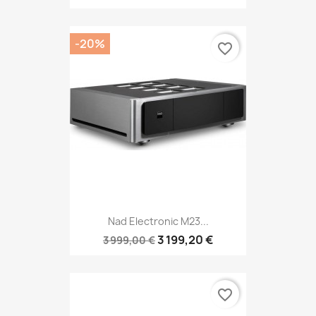
-20%
favorite_border
Nad Electronic M23...
3 199,20 €
3 999,00 €
favorite_border