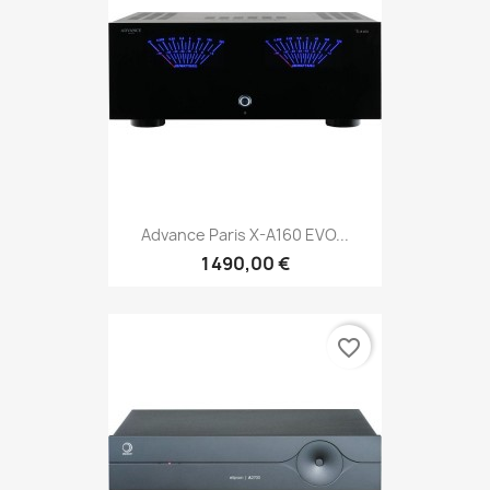
Advance Paris X-A160 EVO...
1 490,00 €
favorite_border