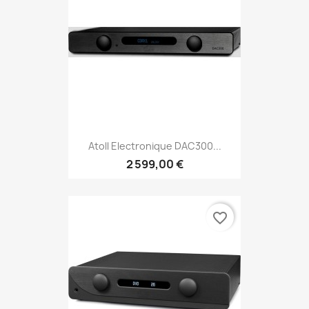
Atoll Electronique DAC300...
2 599,00 €
favorite_border