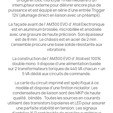
bridgé en bloc mono par l’intermédiaire d’un
interrupteur externe pour délivrer encore plus de
puissance et est équipé en série d’une entrée Trigger
12V (allumage direct en liaison avec un préampli).
La façade avant de l' AM300 EVO d' Atoll Electronique
est en aluminium brossée, microbillée et anodisée
avec une gravure de haute précision. Son épaisseur
est de 8 mm . Le châssis est en acier de 2 mm .
L'ensemble procure une base solide résistante aux
vibrations.
La construction de l' AM300 EVO d' Atoll est 100%
double mono. Il dispose d'une alimentation basée
sur
2 transformateurs toriques de 440 VA chacun + un
5 VA dédié aux circuits de commande.
La carte du circuit imprimé est spécifique à ce
modèle et dispose d'une finition nickel/or. Les
condensateurs de liaison sont des MKP de haute
qualité , blindés . Toutes les sources en courants
utilisent des transistors bipolaires et LED pour assurer
une parfaite stabilité en tension. Les signaux