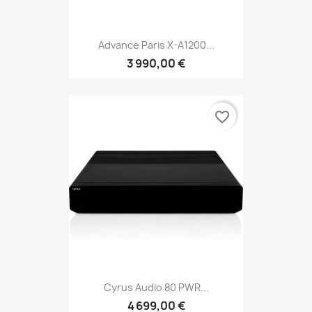
Advance Paris X-A1200...
3 990,00 €
favorite_border
Cyrus Audio 80 PWR...
4 699,00 €