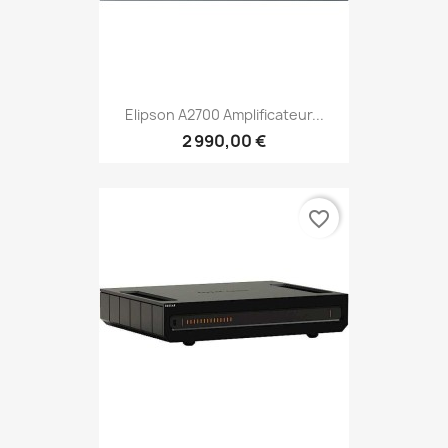
Elipson A2700 Amplificateur...
2 990,00 €
favorite_border