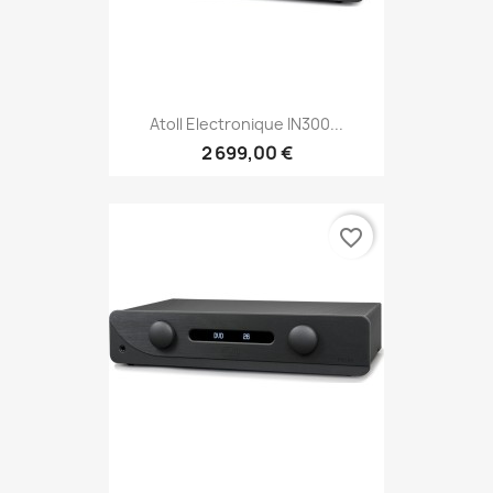
Atoll Electronique IN300...
2 699,00 €
favorite_border