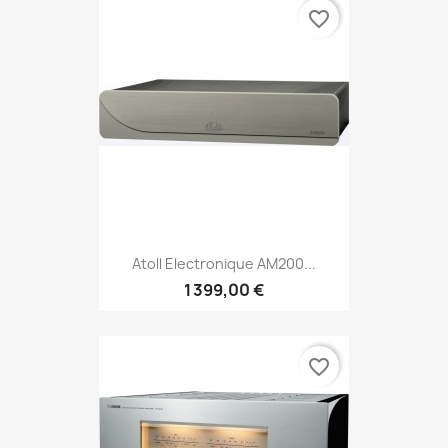
favorite_border
Atoll Electronique AM200...
1 399,00 €
favorite_border