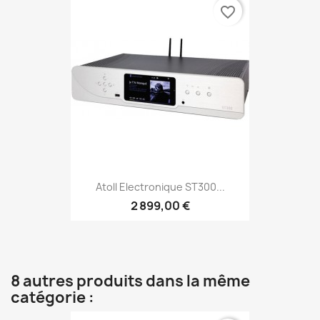
favorite_border
Atoll Electronique ST300...
2 899,00 €
8 autres produits dans la même
catégorie :