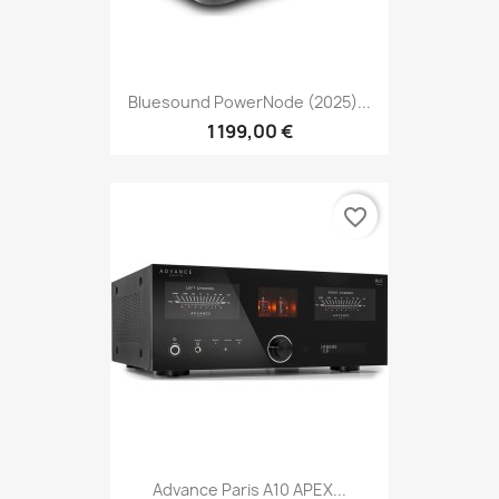
Bluesound PowerNode (2025)...
1 199,00 €
favorite_border
Advance Paris A10 APEX...