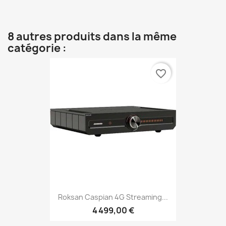
8 autres produits dans la même
catégorie :
favorite_border
Roksan Caspian 4G Streaming...
4 499,00 €