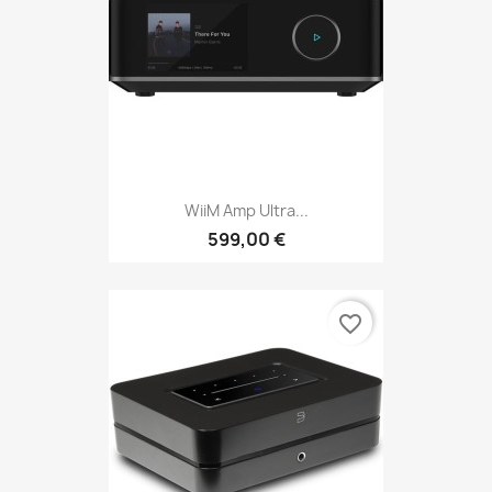
WiiM Amp Ultra...
599,00 €
favorite_border