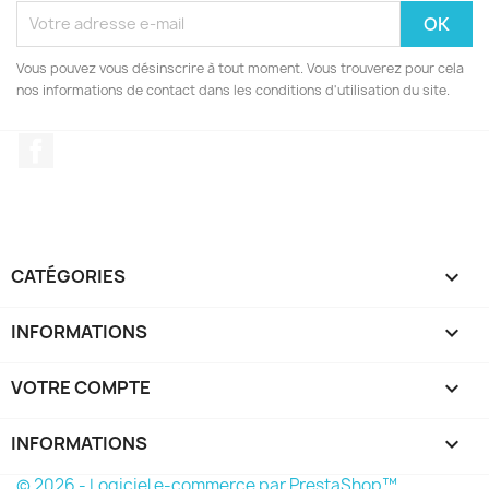
Vous pouvez vous désinscrire à tout moment. Vous trouverez pour cela
nos informations de contact dans les conditions d'utilisation du site.
Facebook
CATÉGORIES

INFORMATIONS

VOTRE COMPTE

INFORMATIONS
keyboard_arrow_down
© 2026 - Logiciel e-commerce par PrestaShop™