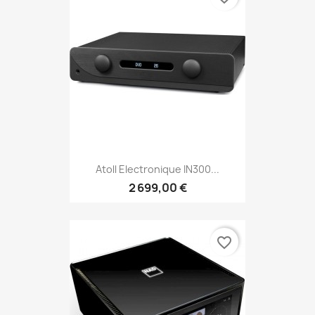
Atoll Electronique IN300...
2 699,00 €
favorite_border