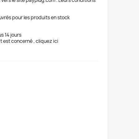
 vers le site payplug.com . Leurs conditions
uvrés pour les produits en stock
s 14 jours
t est concerné , cliquez ici