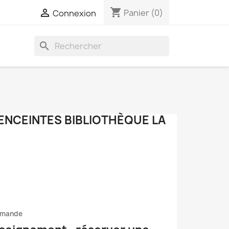
shopping_cart

Panier
(0)
Connexion
search
ENCEINTES BIBLIOTHÈQUE LA
mmande