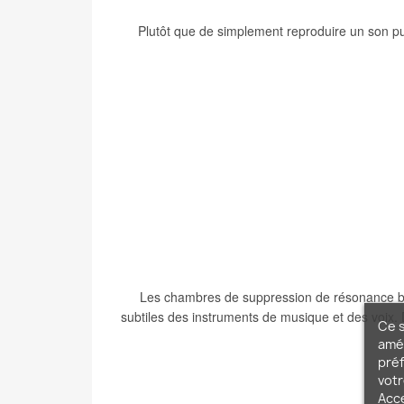
Plutôt que de simplement reproduire un son p
Les chambres de suppression de résonance brev
subtiles des instruments de musique et des voix. 
Ce s
amél
préf
votr
Acc