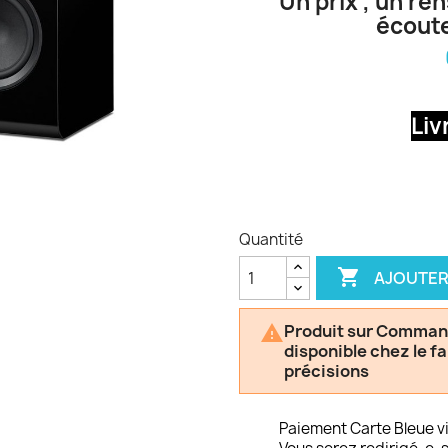
Un prix , un re
écoute
Liv
Quantité

AJOUTER
Produit sur Commande

disponible chez le f
précisions
Paiement Carte Bleue v