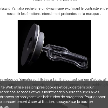
uissant, Yamaha recherche un dynamisme exprimant le contraste entre
ressentir les émotions intensément profondes de la musique .
etées de Yamaha sont fixées à l'arrière du haut-parleur d'aigus, afin
Deux tubes de forme spéciale annulent les résonances indésirables géné
ite Web utilise ses propres cookies et ceux de tiers pour
son original et préservant les moindres nuances musicales.
iorer nos services et vous montrer des publicités liées à vos
érences en analysant vos habitudes de navigation. Pour donner
e consentement à son utilisation, appuyez sur le bouton
epter.