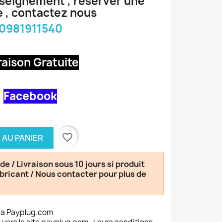
nseignement , réserver une
 , contactez nous
0981911540
raison Gratuite
Facebook
favorite_border
 AU PANIER
 / Livraison sous 10 jours si produit
abricant / Nous contacter pour plus de
ia Payplug.com