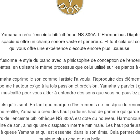
te, Yamaha a créé l'enceinte bibliothèque NS-800A. L'Harmonious Diap
n spacieux offre un champ sonore vaste et généreux. Et tout cela est co
qui vous offre une expérience d'écoute encore plus luxueuse.
ionne le style du piano avec la philosophie de conception de l'enceinte
intes, en utilisant le même processus que celui utilisé sur les pianos 
aha exprime le son comme l'artiste l'a voulu. Reproduire des élément
 bonne hauteur exige à la fois passion et précision. Yamaha y parvient gr
 musicalité pour vous aider à entendre des sons que vous ne pouviez
 tels qu'ils sont. En tant que marque d'instruments de musique de r
 une réalité, Yamaha a créé des haut-parleurs haut de gamme qui garde 
s de l'enceinte bibliothèque NS-800A est doté du nouveau Harmonious
ité de son, ainsi qu'une dissipation interne minimale. Les haut-parleu
s à queue Yamaha et qui est essentiel dans le son émis. Cela permet de
musique plus riche et plus belle.