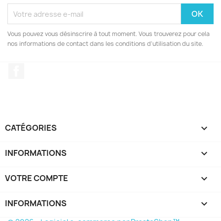
Vous pouvez vous désinscrire à tout moment. Vous trouverez pour cela
nos informations de contact dans les conditions d'utilisation du site.
Facebook
CATÉGORIES

INFORMATIONS

VOTRE COMPTE

INFORMATIONS
keyboard_arrow_down