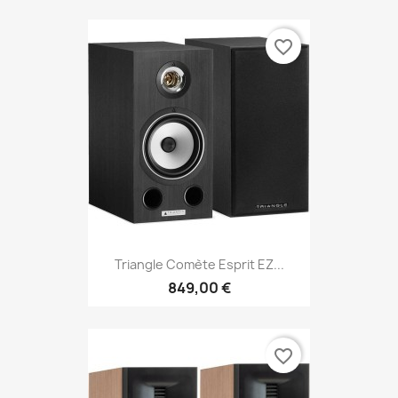
favorite_border
Triangle Comète Esprit EZ...
849,00 €
favorite_border