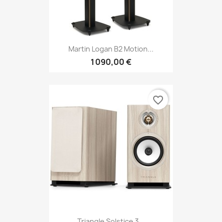
Martin Logan B2 Motion...
1 090,00 €
favorite_border
Triangle Solstice 3...