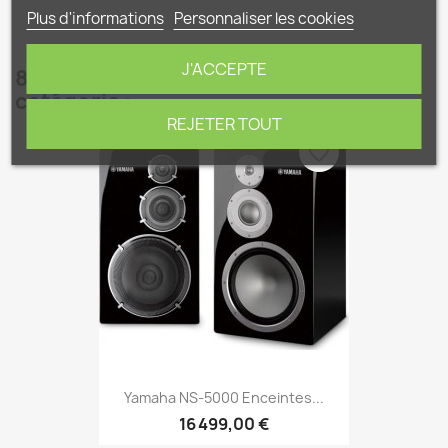
Plus d'informations
Personnaliser les cookies
J'ACCEPTE
8 autres produits dans la même
catégorie :
REJETER TOUT
favorite_border
Yamaha NS-5000 Enceintes...
16 499,00 €