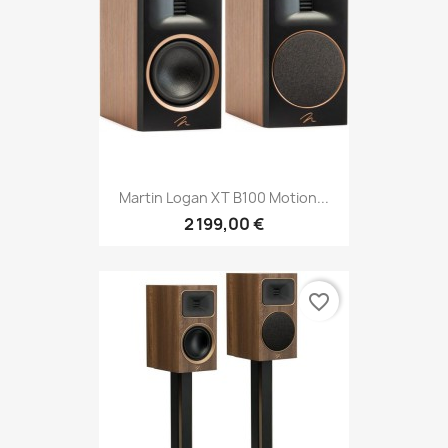
Martin Logan XT B100 Motion...
2 199,00 €
favorite_border