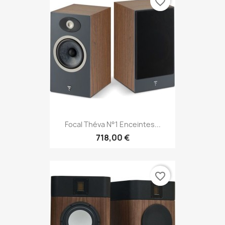
favorite_border
Focal Théva N°1 Enceintes...
718,00 €
favorite_border