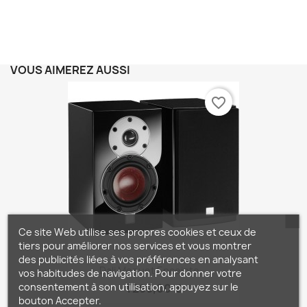
VOUS AIMEREZ AUSSI
favorite_border
Ce site Web utilise ses propres cookies et ceux de
tiers pour améliorer nos services et vous montrer
des publicités liées à vos préférences en analysant
Dali Menuet Enceinte...
vos habitudes de navigation. Pour donner votre
consentement à son utilisation, appuyez sur le
1 299,00 €
bouton Accepter.