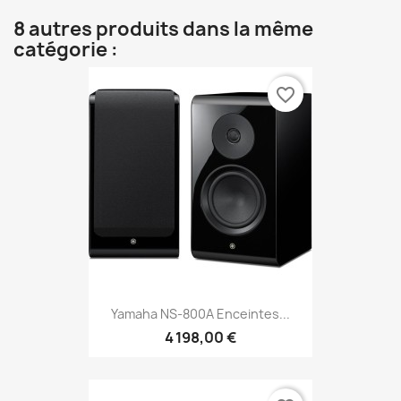
8 autres produits dans la même
catégorie :
favorite_border
Yamaha NS-800A Enceintes...
4 198,00 €