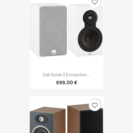
favorite_border
Dali Sonik 3 Enceintes...
699,00 €
favorite_border