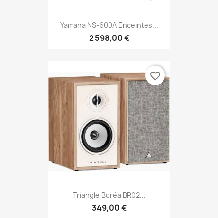
Yamaha NS-600A Enceintes...
2 598,00 €
favorite_border
Triangle Boréa BR02...
349,00 €