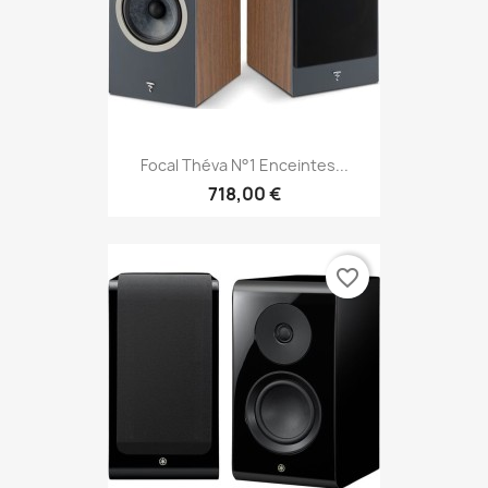
Focal Théva N°1 Enceintes...
718,00 €
favorite_border