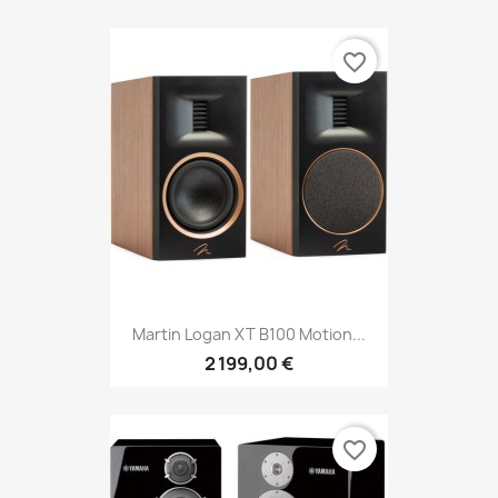
favorite_border
Martin Logan XT B100 Motion...
2 199,00 €
favorite_border