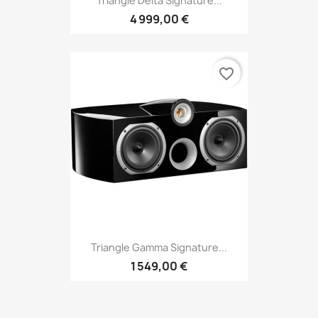
Triangle Delta Signature...
4 999,00 €
favorite_border
Triangle Gamma Signature...
1 549,00 €