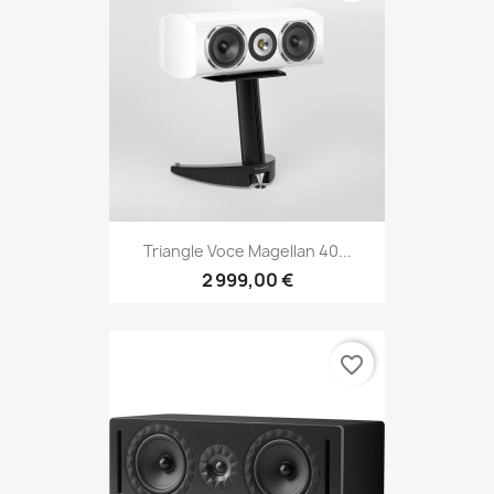
Triangle Voce Magellan 40...
2 999,00 €
favorite_border