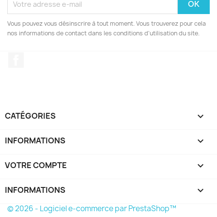
Vous pouvez vous désinscrire à tout moment. Vous trouverez pour cela
nos informations de contact dans les conditions d'utilisation du site.
Facebook
CATÉGORIES

INFORMATIONS

VOTRE COMPTE

INFORMATIONS
keyboard_arrow_down
© 2026 - Logiciel e-commerce par PrestaShop™