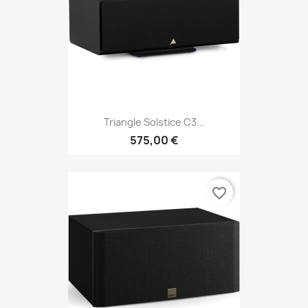
Triangle Solstice C3...
575,00 €
favorite_border