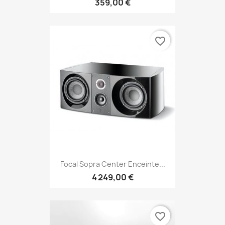
359,00 €
favorite_border
Focal Sopra Center Enceinte...
4 249,00 €
favorite_border