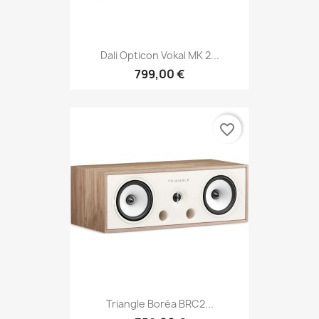
Dali Opticon Vokal MK 2...
799,00 €
favorite_border
Triangle Boréa BRC2...