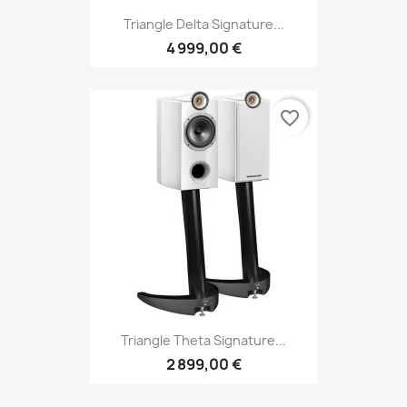
Triangle Delta Signature...
4 999,00 €
favorite_border
Triangle Theta Signature...
2 899,00 €