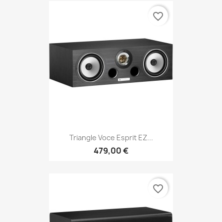
favorite_border
Triangle Voce Esprit EZ...
479,00 €
favorite_border