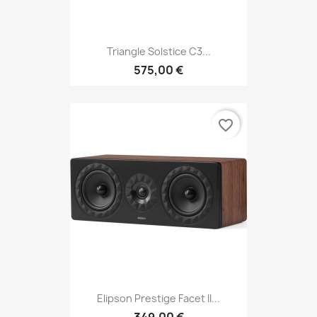
Triangle Solstice C3...
575,00 €
favorite_border
Elipson Prestige Facet II...
349,00 €