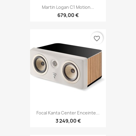
Martin Logan C1 Motion...
679,00 €
favorite_border
Focal Kanta Center Enceinte...
3 249,00 €