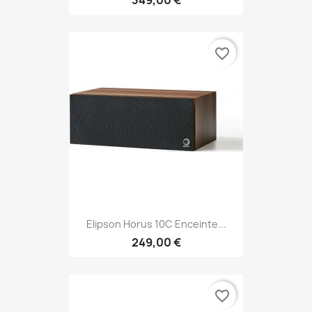
favorite_border
Elipson Horus 10C Enceinte...
249,00 €
favorite_border