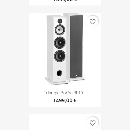
favorite_border
Triangle Boréa BR10...
1 499,00 €
favorite_border