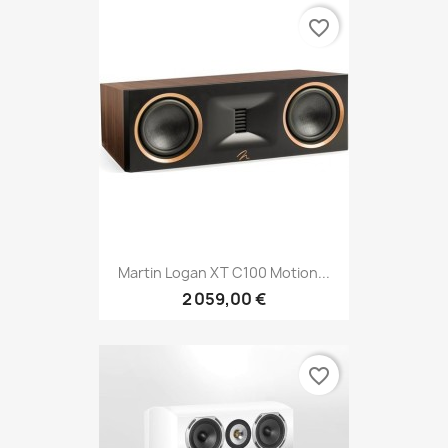
favorite_border
Martin Logan XT C100 Motion...
2 059,00 €
favorite_border