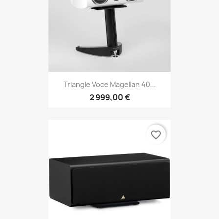
Triangle Voce Magellan 40...
2 999,00 €
favorite_border