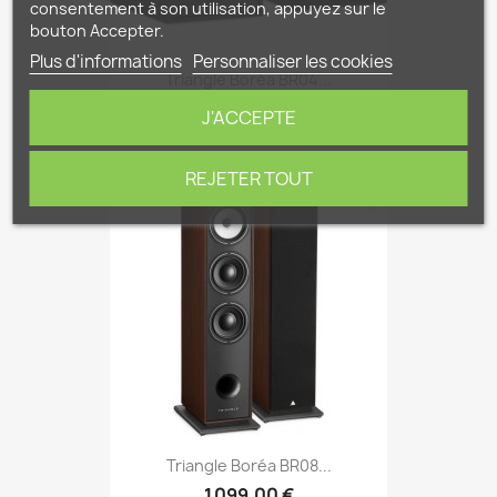
consentement à son utilisation, appuyez sur le
bouton Accepter.
Plus d'informations
Personnaliser les cookies
Triangle Boréa BR04...
549,00 €
J'ACCEPTE
REJETER TOUT
favorite_border
Triangle Boréa BR08...
1 099,00 €