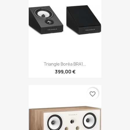
Triangle Boréa BRA1...
399,00 €
favorite_border