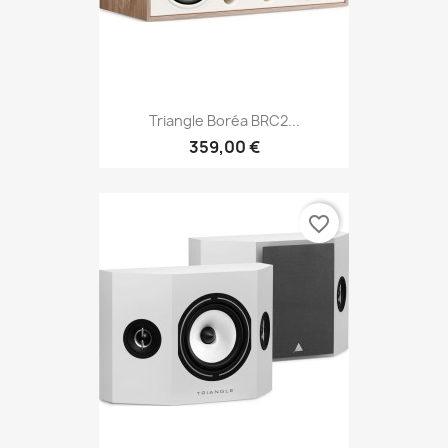
Triangle Boréa BRC2...
359,00 €
favorite_border