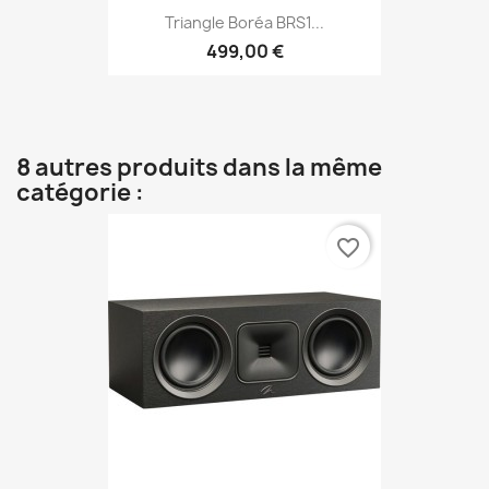
Triangle Boréa BRS1...
499,00 €
8 autres produits dans la même
catégorie :
favorite_border