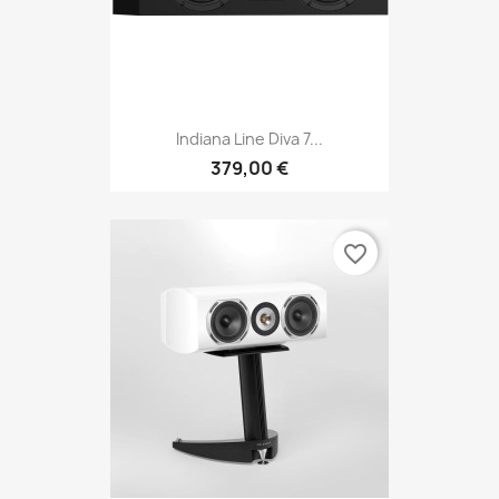
Indiana Line Diva 7...
379,00 €
favorite_border