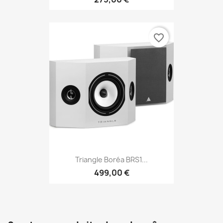
favorite_border
Triangle Boréa BRS1...
499,00 €