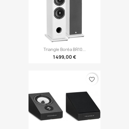
Triangle Boréa BR10...
1 499,00 €
favorite_border