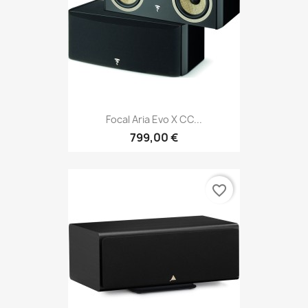
Focal Aria Evo X CC...
799,00 €
favorite_border