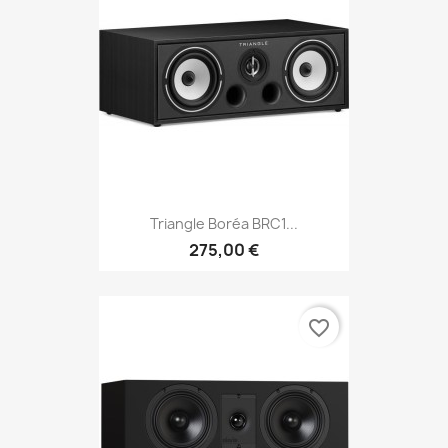
Triangle Boréa BRC1...
275,00 €
favorite_border