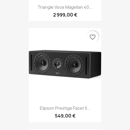
Triangle Voce Magellan 40...
2 999,00 €
favorite_border
Elipson Prestige Facet II...
549,00 €