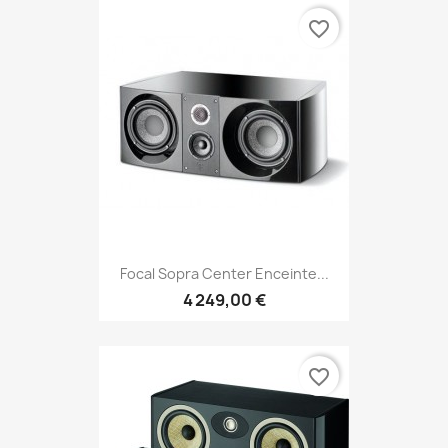
favorite_border
Focal Sopra Center Enceinte...
4 249,00 €
favorite_border