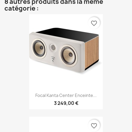
8 autres produits dans la même
catégorie :
favorite_border
Focal Kanta Center Enceinte...
3 249,00 €
favorite_border