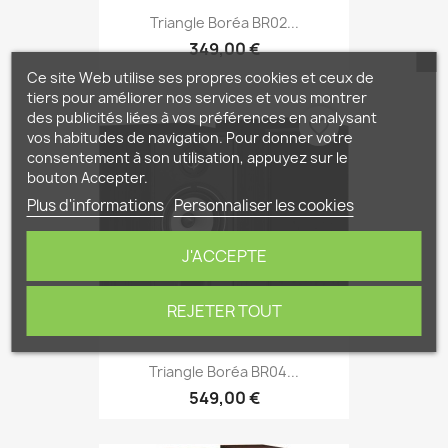
Triangle Boréa BR02...
349,00 €
Ce site Web utilise ses propres cookies et ceux de
tiers pour améliorer nos services et vous montrer
des publicités liées à vos préférences en analysant
favorite_border
vos habitudes de navigation. Pour donner votre
consentement à son utilisation, appuyez sur le
bouton Accepter.
Plus d'informations
Personnaliser les cookies
J'ACCEPTE
REJETER TOUT
Triangle Boréa BR04...
549,00 €