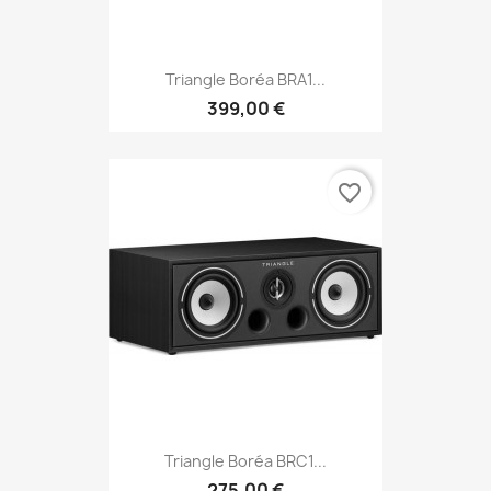
Triangle Boréa BRA1...
399,00 €
favorite_border
Triangle Boréa BRC1...
275,00 €