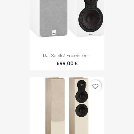
Dali Sonik 3 Enceintes...
699,00 €
favorite_border