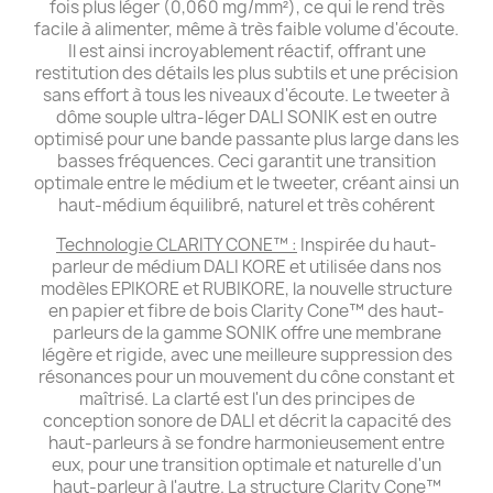
fois plus léger (0,060 mg/mm²), ce qui le rend très
facile à alimenter, même à très faible volume d'écoute.
Il est ainsi incroyablement réactif, offrant une
restitution des détails les plus subtils et une précision
sans effort à tous les niveaux d'écoute. Le tweeter à
dôme souple ultra-léger DALI SONIK est en outre
optimisé pour une bande passante plus large dans les
basses fréquences. Ceci garantit une transition
optimale entre le médium et le tweeter, créant ainsi un
haut-médium équilibré, naturel et très cohérent
Technologie CLARITY CONE™ :
Inspirée du haut-
parleur de médium DALI KORE et utilisée dans nos
modèles EPIKORE et RUBIKORE, la nouvelle structure
en papier et fibre de bois Clarity Cone™ des haut-
parleurs de la gamme SONIK offre une membrane
légère et rigide, avec une meilleure suppression des
résonances pour un mouvement du cône constant et
maîtrisé. La clarté est l'un des principes de
conception sonore de DALI et décrit la capacité des
haut-parleurs à se fondre harmonieusement entre
eux, pour une transition optimale et naturelle d'un
haut-parleur à l'autre. La structure Clarity Cone™