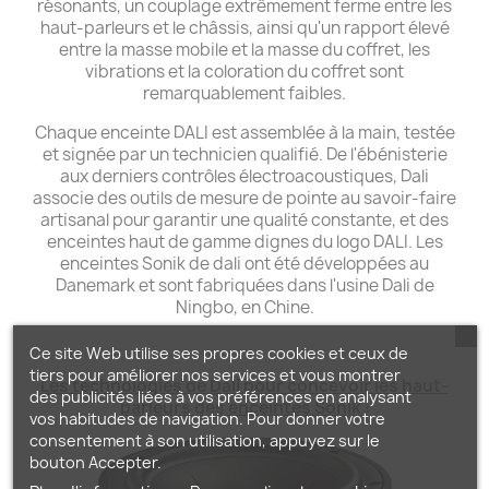
résonants, un couplage extrêmement ferme entre les
haut-parleurs et le châssis, ainsi qu'un rapport élevé
entre la masse mobile et la masse du coffret, les
vibrations et la coloration du coffret sont
remarquablement faibles.
Chaque enceinte DALI est assemblée à la main, testée
et signée par un technicien qualifié. De l'ébénisterie
aux derniers contrôles électroacoustiques, Dali
associe des outils de mesure de pointe au savoir-faire
artisanal pour garantir une qualité constante, et des
enceintes haut de gamme dignes du logo DALI. Les
enceintes Sonik de dali ont été développées au
Danemark et sont fabriquées dans l'usine Dali de
Ningbo, en Chine.
Ce site Web utilise ses propres cookies et ceux de
tiers pour améliorer nos services et vous montrer
Les technologies de Dali pour concevoir les haut-
des publicités liées à vos préférences en analysant
parleurs des enceintes Sonik :
vos habitudes de navigation. Pour donner votre
consentement à son utilisation, appuyez sur le
bouton Accepter.