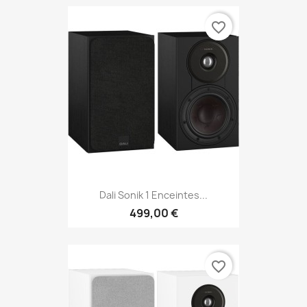
favorite_border
Dali Sonik 1 Enceintes...
499,00 €
favorite_border