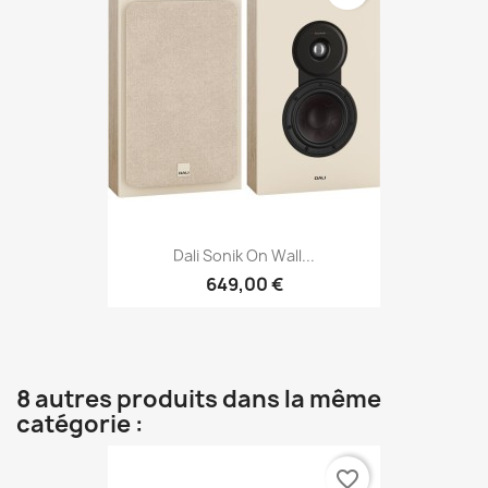
Dali Sonik On Wall...
649,00 €
8 autres produits dans la même
catégorie :
favorite_border