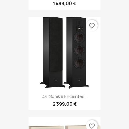
1 499,00 €
favorite_border
Dali Sonik 9 Enceintes...
2 399,00 €
favorite_border