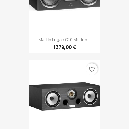
Martin Logan C10 Motion...
1 379,00 €
favorite_border