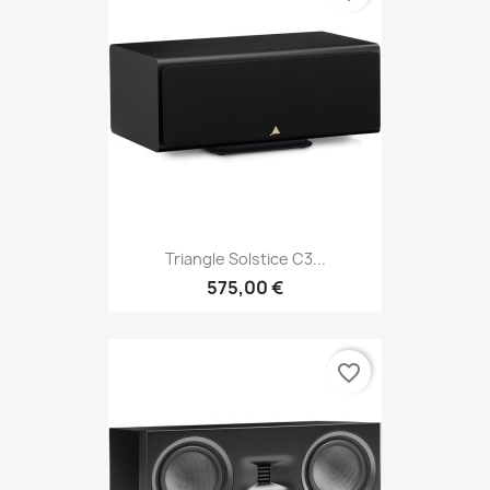
Triangle Solstice C3...
575,00 €
favorite_border