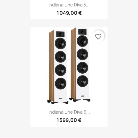
Indiana Line Diva 5...
1 049,00 €
favorite_border
Indiana Line Diva 6...
1 599,00 €