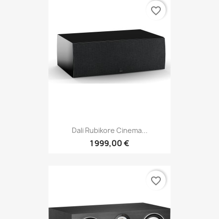
favorite_border
Dali Rubikore Cinema...
1 999,00 €
favorite_border