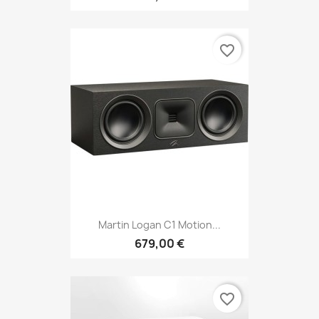
favorite_border
Martin Logan C1 Motion...
679,00 €
favorite_border