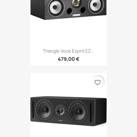
Triangle Voce Esprit EZ...
479,00 €
favorite_border