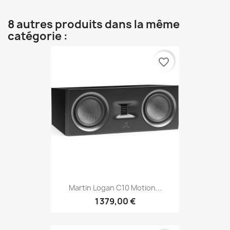
8 autres produits dans la même
catégorie :
favorite_border
Martin Logan C10 Motion...
1 379,00 €