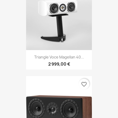
Triangle Voce Magellan 40...
2 999,00 €
favorite_border