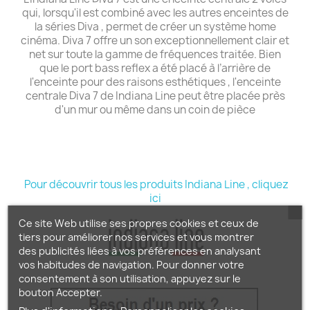
qui, lorsqu'il est combiné avec les autres enceintes de
la séries Diva , permet de créer un système home
cinéma. Diva 7 offre un son exceptionnellement clair et
net sur toute la gamme de fréquences traitée. Bien
que le port bass reflex a été placé à l’arrière de
l'enceinte pour des raisons esthétiques , l'enceinte
centrale Diva 7 de Indiana Line peut être placée près
d'un mur ou même dans un coin de pièce
Pour découvrir tous les produits Indiana Line , cliquez
ici
Ce site Web utilise ses propres cookies et ceux de
tiers pour améliorer nos services et vous montrer
des publicités liées à vos préférences en analysant
vos habitudes de navigation. Pour donner votre
consentement à son utilisation, appuyez sur le
bouton Accepter.