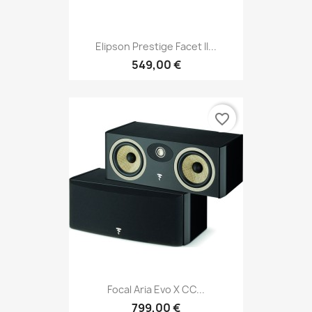
Elipson Prestige Facet II...
549,00 €
favorite_border
Focal Aria Evo X CC...
799,00 €