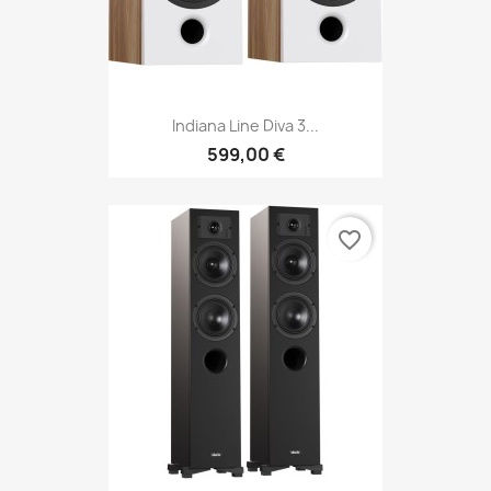
Indiana Line Diva 3...
599,00 €
favorite_border