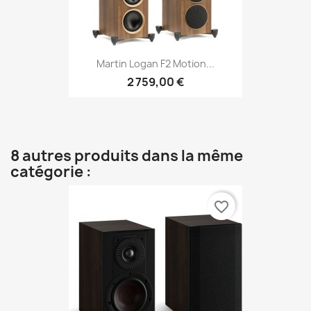
Martin Logan F2 Motion...
2 759,00 €
8 autres produits dans la même
catégorie :
favorite_border