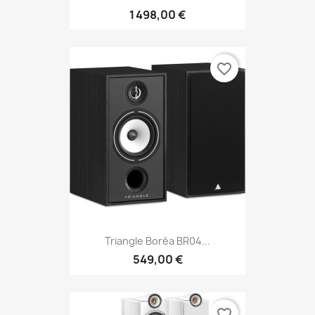
1 498,00 €
favorite_border
Triangle Boréa BR04...
549,00 €
favorite_border