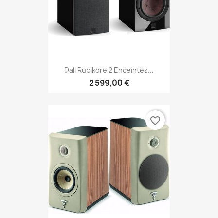
Dali Rubikore 2 Enceintes...
2 599,00 €
favorite_border