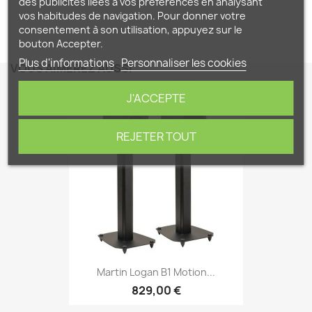
des publicités liées à vos préférences en analysant
vos habitudes de navigation. Pour donner votre
consentement à son utilisation, appuyez sur le
bouton Accepter.
Plus d'informations
Personnaliser les cookies
VOUS AIMEREZ AUSSI
J'ACCEPTE
favorite_border
REJETER TOUT
Martin Logan B1 Motion...
829,00 €