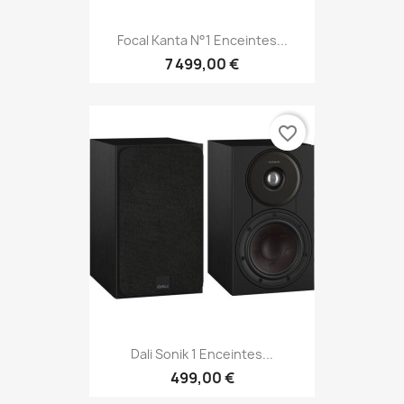
Focal Kanta N°1 Enceintes...
7 499,00 €
favorite_border
Dali Sonik 1 Enceintes...
499,00 €