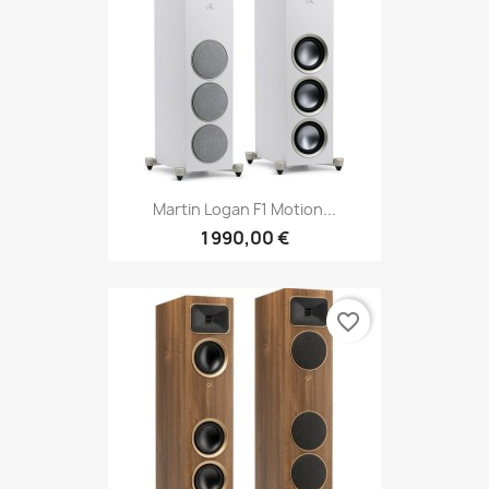
Martin Logan F1 Motion...
1 990,00 €
favorite_border