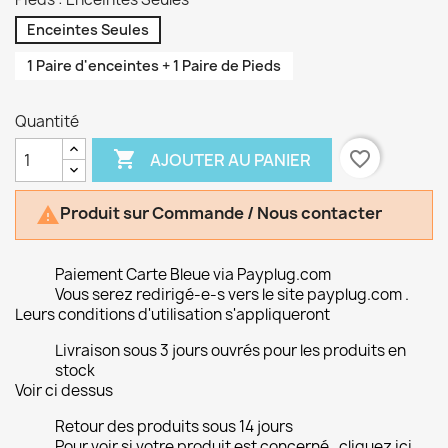
Enceintes Seules
1 Paire d'enceintes + 1 Paire de Pieds
Quantité

favorite_border
AJOUTER AU PANIER
Produit sur Commande / Nous contacter

Paiement Carte Bleue via Payplug.com
Vous serez redirigé-e-s vers le site payplug.com .
Leurs conditions d'utilisation s'appliqueront
Livraison sous 3 jours ouvrés pour les produits en
stock
Voir ci dessus
Retour des produits sous 14 jours
Pour voir si votre produit est concerné , cliquez ici