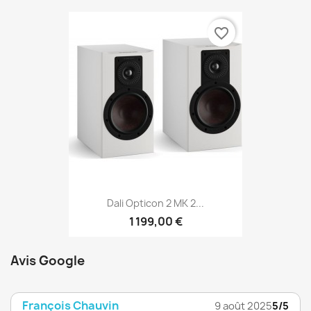
favorite_border
Dali Opticon 2 MK 2...
1 199,00 €
Avis Google
François Chauvin
9 août 2025
5/5