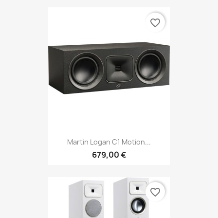
favorite_border
Martin Logan C1 Motion...
679,00 €
favorite_border