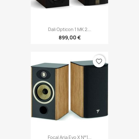
Dali Opticon 1 MK 2...
899,00 €
favorite_border
Focal Aria Evo X N°1...