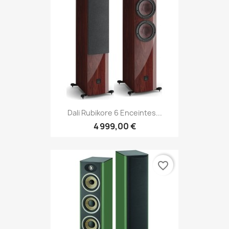
Dali Rubikore 6 Enceintes...
4 999,00 €
favorite_border