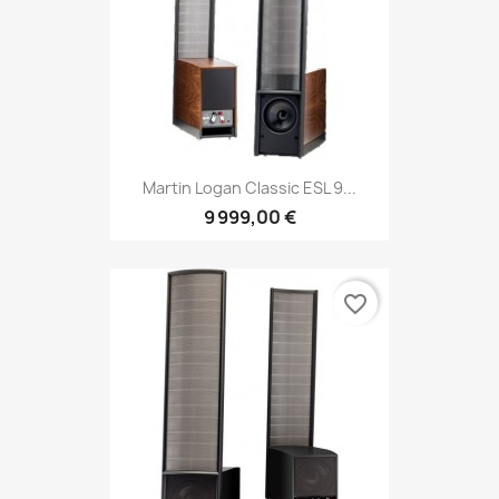
Martin Logan Classic ESL 9...
9 999,00 €
favorite_border