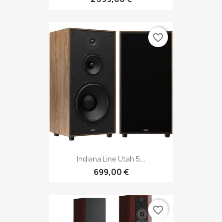
favorite_border
Indiana Line Utah 5...
699,00 €
favorite_border