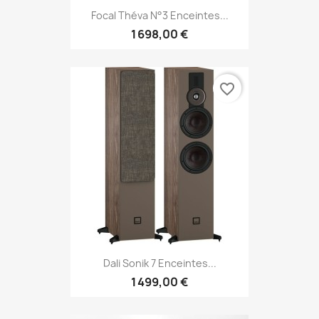
Focal Théva N°3 Enceintes...
1 698,00 €
favorite_border
Dali Sonik 7 Enceintes...
1 499,00 €