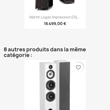
Martin Logan Impression ESL...
16 499,00 €
8 autres produits dans la même
catégorie :
favorite_border