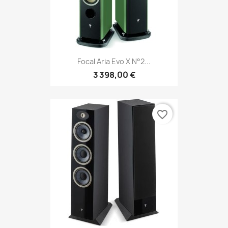
Focal Aria Evo X N°2...
3 398,00 €
favorite_border