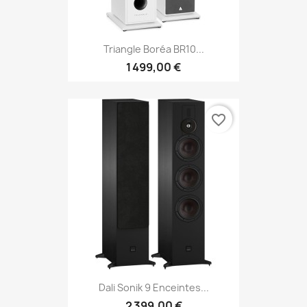
Triangle Boréa BR10...
1 499,00 €
favorite_border
Dali Sonik 9 Enceintes...
2 399,00 €