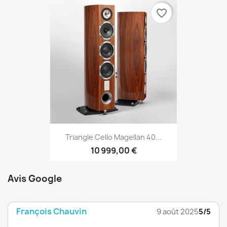
favorite_border
Triangle Cello Magellan 40...
10 999,00 €
Avis Google
François Chauvin
9 août 2025
5/5