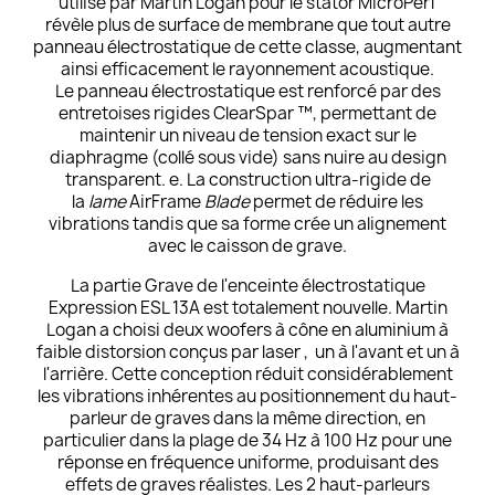
utilisé par Martin Logan pour le stator MicroPerf
révèle plus de surface de membrane que tout autre
panneau électrostatique de cette classe, augmentant
ainsi efficacement le rayonnement acoustique.
Le panneau électrostatique est renforcé par des
entretoises rigides ClearSpar ™, permettant de
maintenir un niveau de tension exact sur le
diaphragme (collé sous vide) sans nuire au design
transparent. e. La construction ultra-rigide de
la
lame
AirFrame
Blade
permet de réduire les
vibrations tandis que sa forme crée un alignement
avec le caisson de grave.
La partie Grave de l'enceinte électrostatique
Expression ESL 13A est totalement nouvelle. Martin
Logan a choisi deux woofers à cône en aluminium à
faible distorsion conçus par laser , un à l'avant et un à
l'arrière. Cette conception réduit considérablement
les vibrations inhérentes au positionnement du haut-
parleur de graves dans la même direction, en
particulier dans la plage de 34 Hz à 100 Hz pour une
réponse en fréquence uniforme, produisant des
effets de graves réalistes. Les 2 haut-parleurs