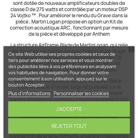
sont dotée de nouveaux amplificateurs doubles de
classe D de 275 watts et contrôlée par un moteur DSP
24 Vojtko ™ . Pour améliorer le rendu du Grave dans la
pièce , Martin Logan propose en option un Kit de
correction acoustique ARC , fonctionnant par mesure
de la pièce et développé par Anthem
La structure AirFrame
Blade
de MartinLogan, qui relie
les 2 parties est fabriquée avec précision en alliage
Ce site Web utilise ses propres cookies et ceux de
d'aluminium extrudé de qualité aérospatiale. Ce
tiers pour améliorer nos services et vous montrer
matériau et ce procédé de fabrication exclusif
des publicités liées à vos préférences en analysant
rendent les panneaux extrêmement rigides.
vos habitudes de navigation. Pour donner votre
consentement à son utilisation, appuyez sur le
Le design de ce système de rails AirFrame
Blade
,
bouton Accepter.
étroit et solide à l'avant, large et puissant sur le
côté, permet de ne jamais gêner le rayonnement
Plus d'informations
Personnaliser les cookies
sonore dipolaire du panneau. Il fournit également une
isolation électrique et acoustique, minimisant la
J'ACCEPTE
distorsion d'intermodulation provoquée par les
vibrations et la résonance. Les lignes fluides
soulignent l'intégration du panneau lui-même avec le
REJETER TOUT
woofer compact et la section amplificateur. Cette
conception de la
lame
AirFrame améliore l'image et les