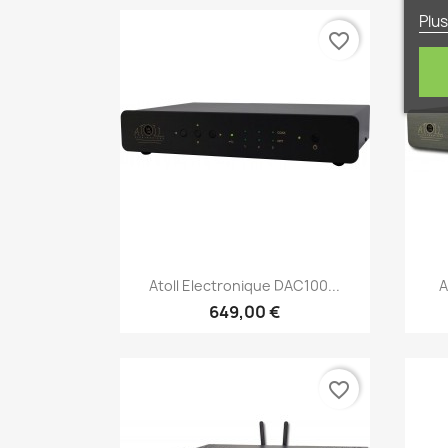
Plus
favorite_border
Aperçu rapide

Atoll Electronique DAC100...
A
649,00 €
favorite_border