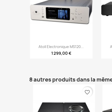
Aperçu rapide

Atoll Electronique MS120...
A
1 299,00 €
8 autres produits dans la même
favorite_border