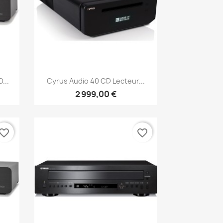
Aperçu rapide

...
Cyrus Audio 40 CD Lecteur...
2 999,00 €
vorite_border
favorite_border