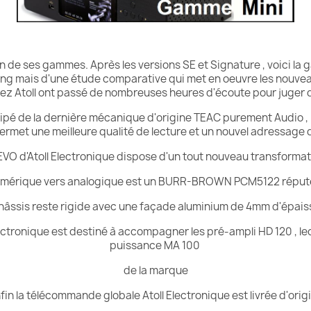
ion de ses gammes. Après les versions SE et Signature , voici 
 lifting mais d'une étude comparative qui met en oeuvre les nou
chez Atoll ont passé de nombreuses heures d'écoute pour juger 
ipé de la dernière mécanique d'origine TEAC purement Audio 
ermet une meilleure qualité de lecture et un nouvel adressage
EVO d'Atoll Electronique dispose d'un tout nouveau transforma
umérique vers analogique est un
BURR-BROWN PCM5122 réputé 
hâssis reste rigide avec une façade aluminium de 4mm d'épais
ectronique est destiné à accompagner les
pré-ampli HD 120
,
le
puissance MA 100
de la marque
fin la télécommande globale Atoll Electronique est livrée d'orig