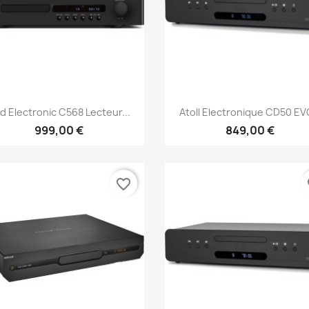
Aperçu rapide
Aperçu rapide


d Electronic C568 Lecteur...
Atoll Electronique CD50 EVO
999,00 €
849,00 €
favorite_border
fa