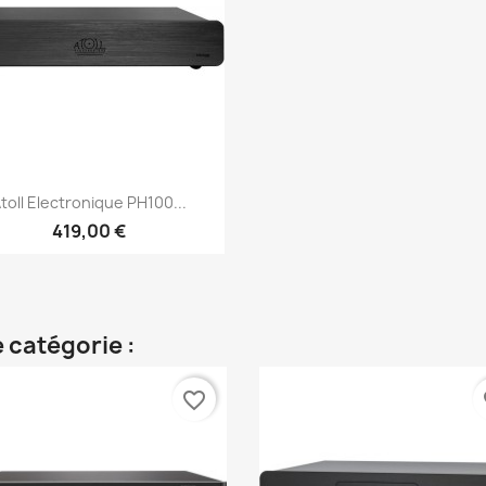
Aperçu rapide

toll Electronique PH100...
419,00 €
 catégorie :
favorite_border
fa