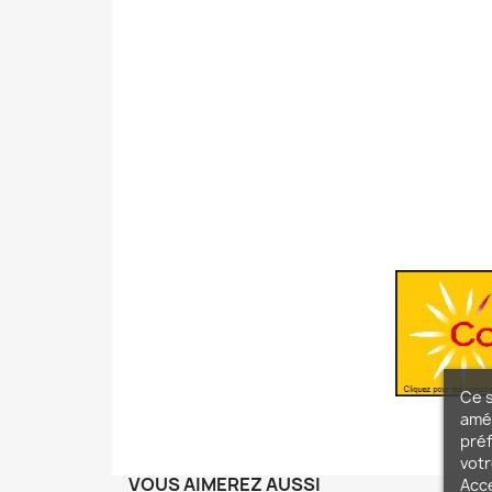
Ce s
amél
préf
votr
VOUS AIMEREZ AUSSI
Acc