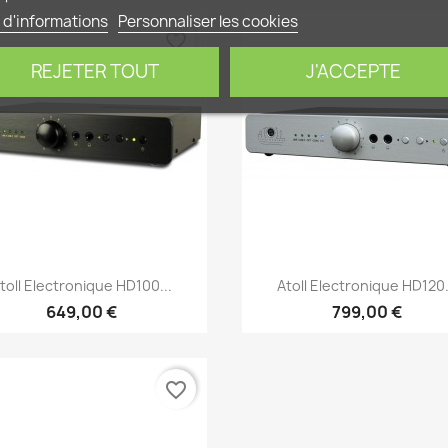
 d'informations
Personnaliser les cookies
favorite_border
REJETER TOUT
J'ACCEPTE
Aperçu rapide
Aperçu rapide


toll Electronique HD100...
Atoll Electronique HD120.
649,00 €
799,00 €
favorite_border