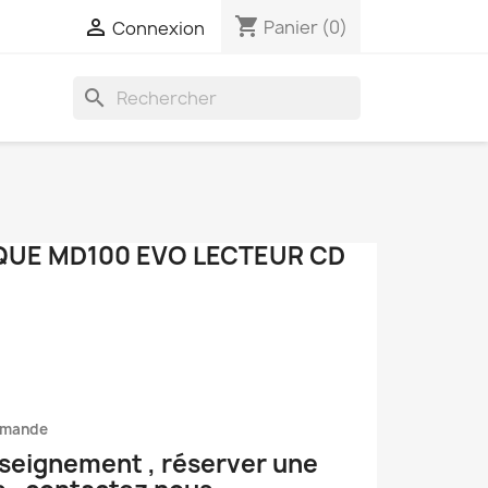
shopping_cart

Panier
(0)
Connexion
search
QUE MD100 EVO LECTEUR CD
mmande
nseignement , réserver une