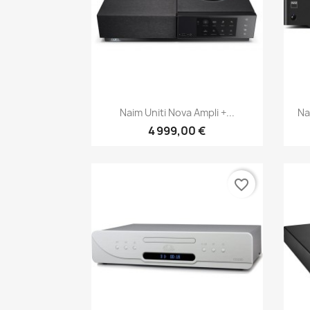
Aperçu rapide

Naim Uniti Nova Ampli +...
Na
4 999,00 €
favorite_border