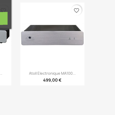
favorite_border
favorite_border
Aperçu rapide

..
Atoll Electronique MA100...
499,00 €