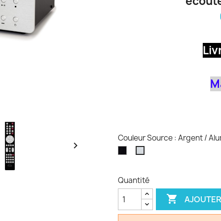
écoute
Liv
M
Couleur Source : Argent / Al

Noir
Argent
/
Aluminium
Quantité

AJOUTER