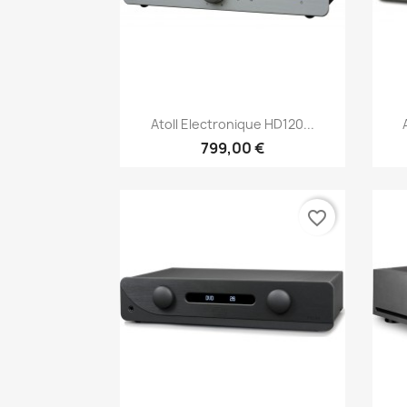
Aperçu rapide

Atoll Electronique HD120...
799,00 €
favorite_border