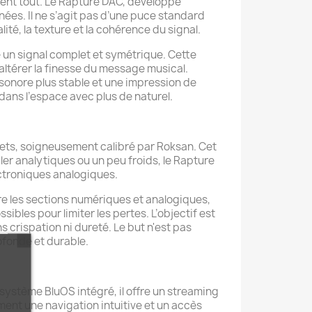
ment tout. Le Rapture DAC, développé
ées. Il ne s’agit pas d’une puce standard
té, la texture et la cohérence du signal.
 un signal complet et symétrique. Cette
altérer la finesse du message musical.
 sonore plus stable et une impression de
dans l’espace avec plus de naturel.
ets, soigneusement calibré par Roksan. Cet
r analytiques ou un peu froids, le Rapture
ectroniques analogiques.
ntre les sections numériques et analogiques,
sibles pour limiter les pertes. L’objectif est
ns crispation ni dureté. Le but n'est pas
ofonde et durable.
système BluOS intégré, il offre un streaming
ment une navigation intuitive et un accès