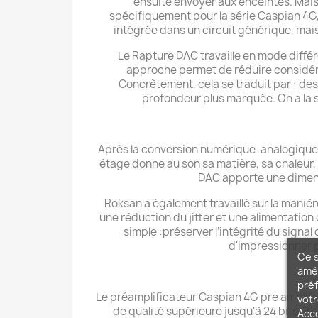
ensuite envoyer aux enceintes. Mais
spécifiquement pour la série Caspian 4G,
intégrée dans un circuit générique, mais
Le Rapture DAC travaille en mode diffé
approche permet de réduire considérab
Concrètement, cela se traduit par : des
profondeur plus marquée. On a la s
Après la conversion numérique‑analogique,
étage donne au son sa matière, sa chaleur
DAC apporte une dimensi
Roksan a également travaillé sur la manière
une réduction du jitter et une alimentation d
simple :préserver l’intégrité du signal 
d'impressionner p
Ce s
amél
préf
Le préamplificateur Caspian 4G pre amplifie
votr
de qualité supérieure jusqu'à 24 bits/19
Acc