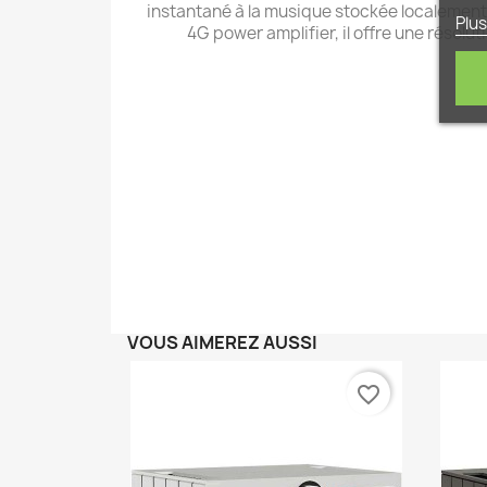
instantané à la musique stockée localement,
Plus
4G power amplifier, il offre une résol
VOUS AIMEREZ AUSSI
favorite_border