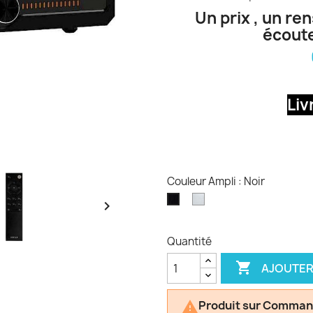
Un prix , un re
écoute
Liv
Couleur Ampli : Noir
Argent/Aluminium
Noir

Quantité

AJOUTER
Produit sur Comman
