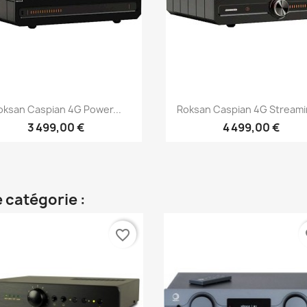
Aperçu rapide
Aperçu rapide


oksan Caspian 4G Power...
Roksan Caspian 4G Streamin
3 499,00 €
4 499,00 €
 catégorie :
favorite_border
fa