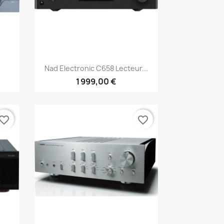
Aperçu rapide

Nad Electronic C658 Lecteur...
1 999,00 €
vorite_border
favorite_border