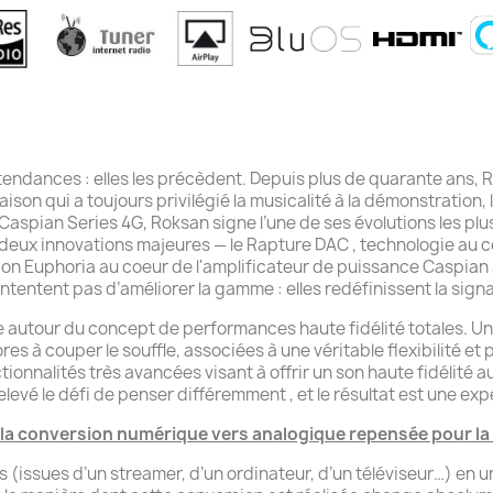
 tendances : elles les précèdent. Depuis plus de quarante ans,
son qui a toujours privilégié la musicalité à la démonstration,
a Caspian Series 4G, Roksan signe l’une de ses évolutions les pl
deux innovations majeures — le Rapture DAC , technologie au 
ation Euphoria au coeur de l'amplificateur de puissance Caspia
ontentent pas d’améliorer la gamme : elles redéfinissent la sign
 autour du concept de performances haute fidélité totales. Un
res à couper le souffle, associées à une véritable flexibilité et
tionnalités très avancées visant à offrir un son haute fidélité a
levé le défi de penser différemment , et le résultat est une exp
 la conversion numérique vers analogique repensée pour la
issues d’un streamer, d’un ordinateur, d’un téléviseur…) en un