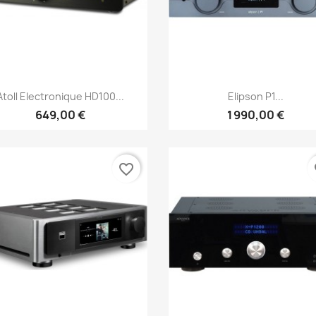
Aperçu rapide
Aperçu rapide


Atoll Electronique HD100...
Elipson P1...
649,00 €
1 990,00 €
favorite_border
fa