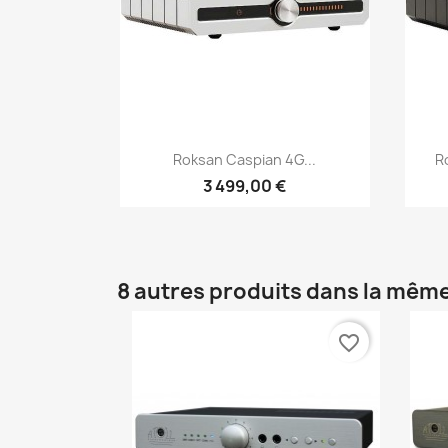
Aperçu rapide

Roksan Caspian 4G...
R
3 499,00 €
8 autres produits dans la même
favorite_border