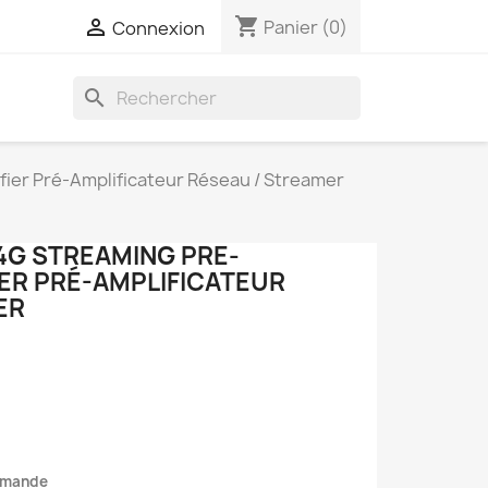
shopping_cart

Panier
(0)
Connexion
search
fier Pré-Amplificateur Réseau / Streamer
4G STREAMING PRE-
IER PRÉ-AMPLIFICATEUR
ER
mmande