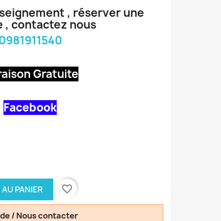
nseignement , réserver une
 , contactez nous
0981911540
raison Gratuite
Facebook
favorite_border
 AU PANIER
de / Nous contacter