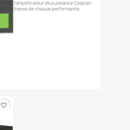
socié à l'amplificateur de puissance Caspian
oute la richesse de chaque performance.
favorite_border