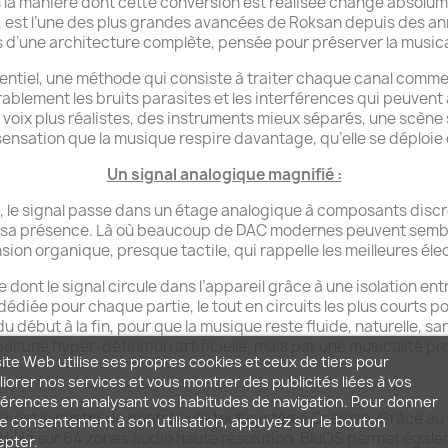
 la manière dont cette conversion est réalisée change absolu
 est l’une des plus grandes avancées de Roksan depuis des ann
 d’une architecture complète, pensée pour préserver la musicali
rentiel, une méthode qui consiste à traiter chaque canal comme
lement les bruits parasites et les interférences qui peuvent 
 voix plus réalistes, des instruments mieux séparés, une scène
ensation que la musique respire davantage, qu’elle se déploie 
Un signal analogique magnifié :
 le signal passe dans un étage analogique à composants discr
, sa présence. Là où beaucoup de DAC modernes peuvent semble
on organique, presque tactile, qui rappelle les meilleures él
 dont le signal circule dans l’appareil grâce à une isolation e
édiée pour chaque partie, le tout en circuits les plus courts pos
du début à la fin, pour que la musique reste fluide, naturelle, sa
ar une hyper‑définition artificielle, mais par une musicalité pr
ite Web utilise ses propres cookies et ceux de tiers pour
iorer nos services et vous montrer des publicités liées à vos
érences en analysant vos habitudes de navigation. Pour donner
r est le centre de contrôle de tout système Caspian. Grâce au 
e consentement à son utilisation, appuyez sur le bouton
2 kHz sur 64 zones audio haute résolution. BluOS permet égale
epter.