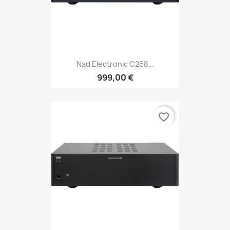
Nad Electronic C268...
999,00 €
favorite_border