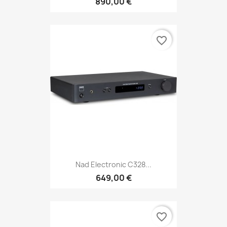
890,00 €
favorite_border
Nad Electronic C328...
649,00 €
favorite_border