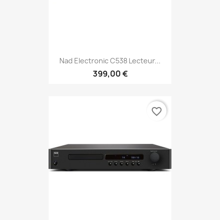
Nad Electronic C538 Lecteur...
399,00 €
favorite_border