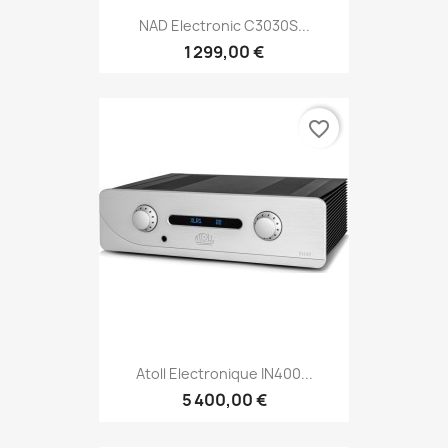
NAD Electronic C3030S...
1 299,00 €
favorite_border
Atoll Electronique IN400...
5 400,00 €