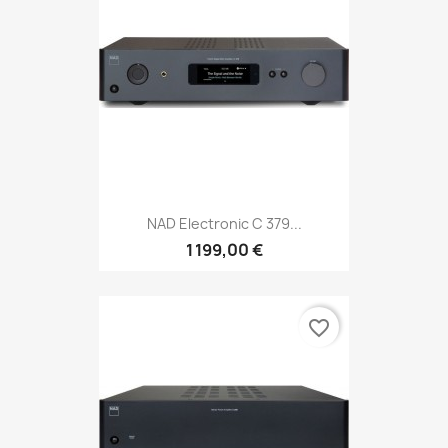
NAD Electronic C 379...
1 199,00 €
favorite_border