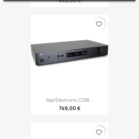
649,00 €
favorite_border
Nad Electronic C338...
749,00 €
favorite_border