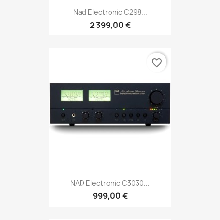
Nad Electronic C298...
2 399,00 €
favorite_border
NAD Electronic C3030...
999,00 €