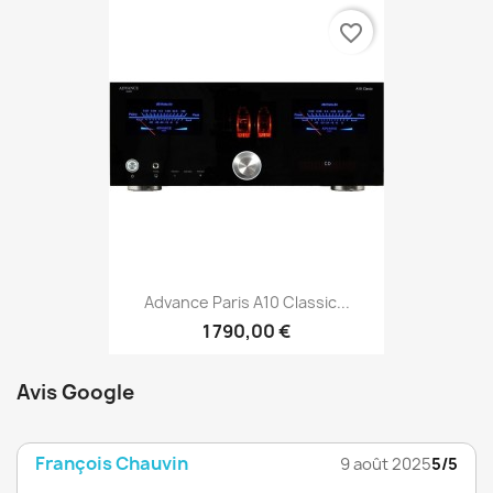
favorite_border
Advance Paris A10 Classic...
1 790,00 €
Avis Google
François Chauvin
9 août 2025
5/5