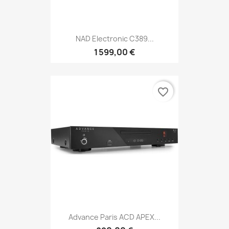
NAD Electronic C389...
1 599,00 €
favorite_border
Advance Paris ACD APEX...