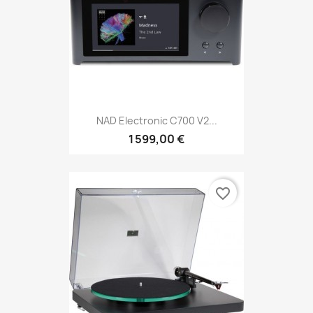
NAD Electronic C700 V2...
1 599,00 €
favorite_border