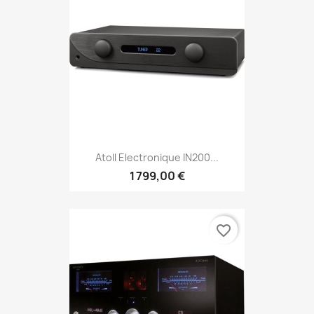
Atoll Electronique IN200...
1 799,00 €
favorite_border