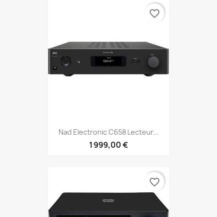
favorite_border
Nad Electronic C658 Lecteur...
1 999,00 €
favorite_border