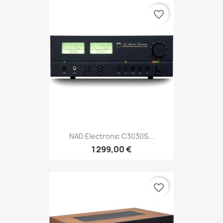
favorite_border
NAD Electronic C3030S...
1 299,00 €
favorite_border