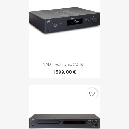
NAD Electronic C389...
1 599,00 €
favorite_border