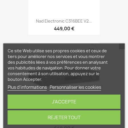
Nad Electronic C316BEE V2...
449,00 €
favorite_border
Ce site Web utilise ses propres cookies et ceux de
tiers pour améliorer nos services et vous montrer
des publicités liées à vos préférences en analysant
vos habitudes de navigation. Pour donner votre
consentement à son utilisation, appuyez sur le
bouton Accepter.
Plus d'informations
Personnaliser les cookies
J'ACCEPTE
REJETER TOUT
Nad Electronic C328...