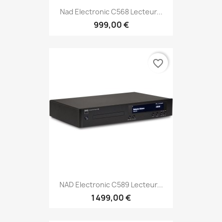
Nad Electronic C568 Lecteur...
999,00 €
favorite_border
NAD Electronic C589 Lecteur...
1 499,00 €