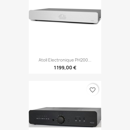
Atoll Electronique PH200...
1 199,00 €
favorite_border