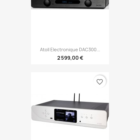
Atoll Electronique DAC300...
2 599,00 €
favorite_border