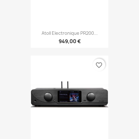
Atoll Electronique PR200...
949,00 €
favorite_border