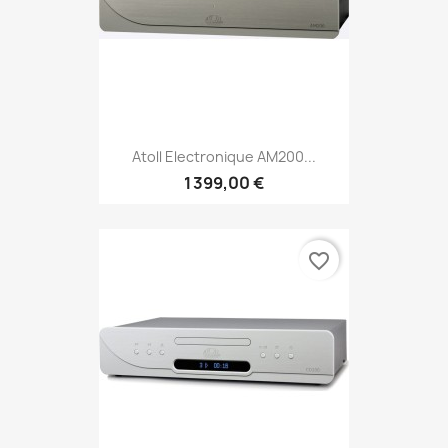
Atoll Electronique AM200...
1 399,00 €
favorite_border