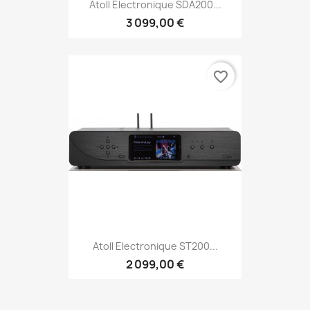
Atoll Electronique SDA200...
3 099,00 €
favorite_border
Atoll Electronique ST200...
2 099,00 €