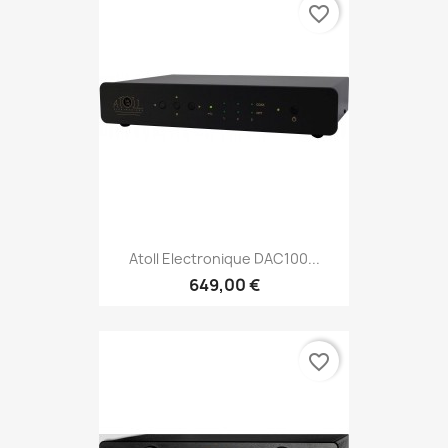
favorite_border
Atoll Electronique DAC100...
649,00 €
favorite_border