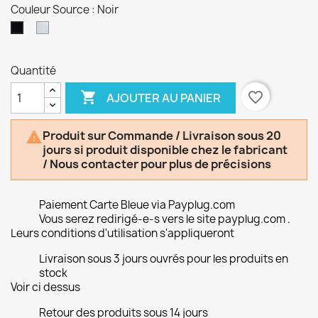
Couleur Source : Noir
Argent
Noir
/
Aluminium
Quantité

favorite_border
AJOUTER AU PANIER
Produit sur Commande / Livraison sous 20

jours si produit disponible chez le fabricant
/ Nous contacter pour plus de précisions
Paiement Carte Bleue via Payplug.com
Vous serez redirigé-e-s vers le site payplug.com .
Leurs conditions d'utilisation s'appliqueront
Livraison sous 3 jours ouvrés pour les produits en
stock
Voir ci dessus
Retour des produits sous 14 jours