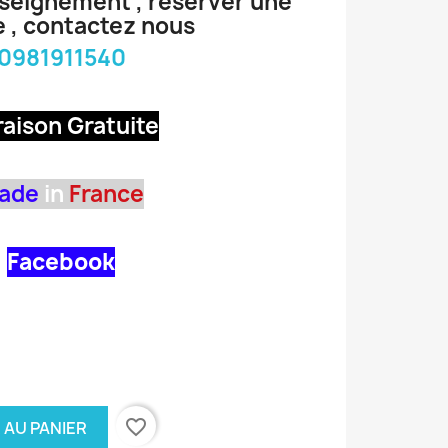
nseignement , réserver une
 , contactez nous
0981911540
raison Gratuite
ade
in
France
Facebook
favorite_border
 AU PANIER