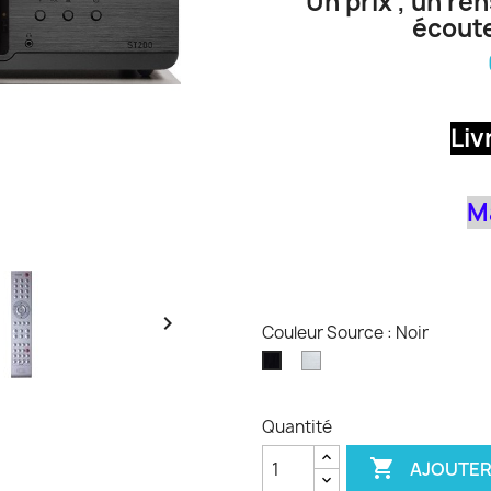
Un prix , un re
écoute
Liv
M

Couleur Source : Noir
Argent
Noir
/
Aluminium
Quantité

AJOUTER