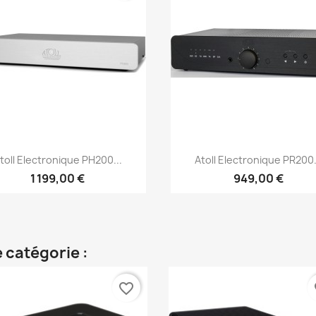
Aperçu rapide
Aperçu rapide


toll Electronique PH200...
Atoll Electronique PR200.
1 199,00 €
949,00 €
 catégorie :
favorite_border
fa