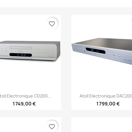
favorite_border
Aperçu rapide
Aperçu rapide


toll Electronique CD200...
Atoll Electronique DAC200
1 749,00 €
1 799,00 €
favorite_border