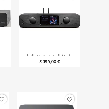
Aperçu rapide

..
Atoll Electronique SDA200...
3 099,00 €
vorite_border
favorite_border