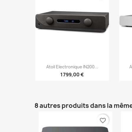
Aperçu rapide

Atoll Electronique IN200...
A
1 799,00 €
8 autres produits dans la même
favorite_border