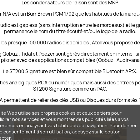
Les condensateurs de liaison sont des MKP.
r N/A est un Burr Brown PCM 1792 que les habitués de la marqu
 audio est gapless (sans interruption entre les morceaux) et le
permanence le nom du titre écouté et/ou le logo de la radio.
mi les presque 100 000 radios disponibles , Atoll vous propose d
Qobuz , Tidal et Deezer sont gérés directement en interne , s
e piloter avec des applications compatibles (Qobuz , Audirvana 
Le ST200 Signature est bien sûr compatible Bluetooth APtX.
ties analogiques RCA ou numériques mais aussi des entrées pour 
ST200 Signature comme un
DAC
.
 A permettent de relier des clés USB ou Disques durs formatés
ite Web utilise ses propres cookies et ceux de tiers pour
iorer nos services et vous montrer des publicités liées à vos
érences en analysant vos habitudes de navigation. Pour donner
e consentement à son utilisation, appuyez sur le bouton
epter.