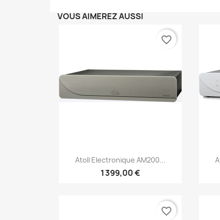
VOUS AIMEREZ AUSSI
favorite_border
Aperçu rapide

Atoll Electronique AM200...
A
1 399,00 €
favorite_border