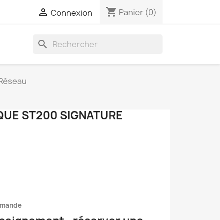
shopping_cart

Panier
(0)
Connexion
search
 Réseau
QUE ST200 SIGNATURE
mmande