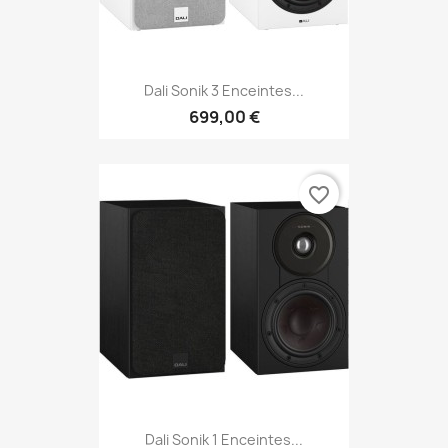
Dali Sonik 3 Enceintes...
699,00 €
favorite_border
Dali Sonik 1 Enceintes...