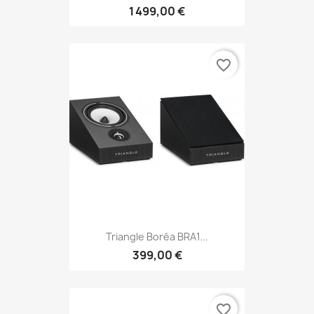
1 499,00 €
favorite_border
Triangle Boréa BRA1...
399,00 €
favorite_border