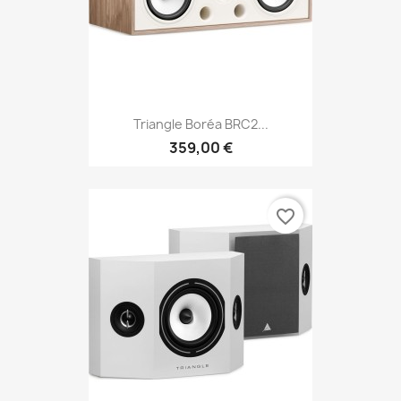
Triangle Boréa BRC2...
359,00 €
favorite_border