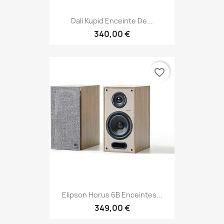
Dali Kupid Enceinte De...
340,00 €
favorite_border
Elipson Horus 6B Enceintes...
349,00 €