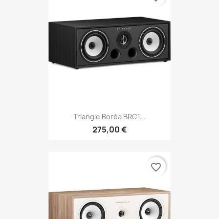
Triangle Boréa BRC1...
275,00 €
favorite_border