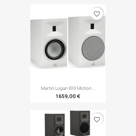
favorite_border
Martin Logan B10 Motion...
1 659,00 €
favorite_border