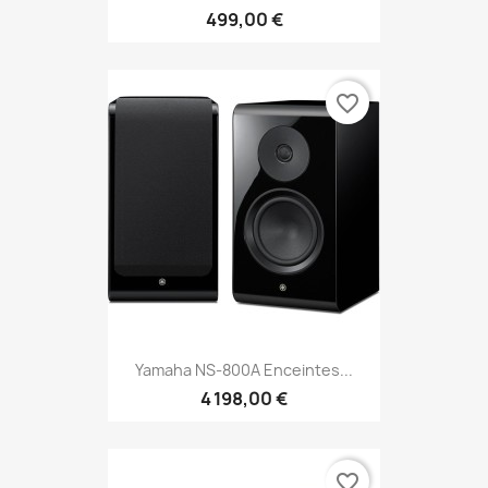
499,00 €
favorite_border
Yamaha NS-800A Enceintes...
4 198,00 €
favorite_border