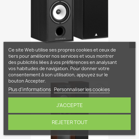
Ce site Web utilise ses propres cookies et ceux de
tiers pour améliorer nos services et vous montrer
Triangle Boréa BR04...
des publicités liées à vos préférences en analysant
549,00 €
vos habitudes de navigation. Pour donner votre
consentement à son utilisation, appuyez sur le
bouton Accepter.
Plus d'informations
Personnaliser les cookies
favorite_border
J'ACCEPTE
REJETER TOUT