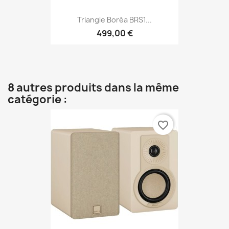
Triangle Boréa BRS1...
499,00 €
8 autres produits dans la même
catégorie :
favorite_border