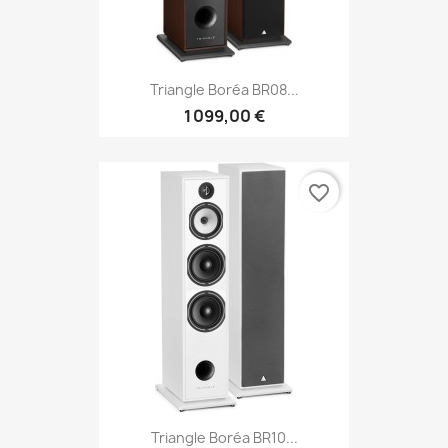
Triangle Boréa BR08...
1 099,00 €
favorite_border
Triangle Boréa BR10...