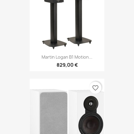
Martin Logan B1 Motion...
829,00 €
favorite_border