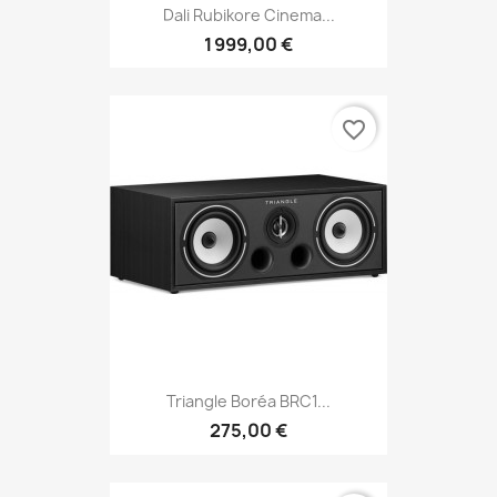
Dali Rubikore Cinema...
1 999,00 €
favorite_border
Triangle Boréa BRC1...
275,00 €