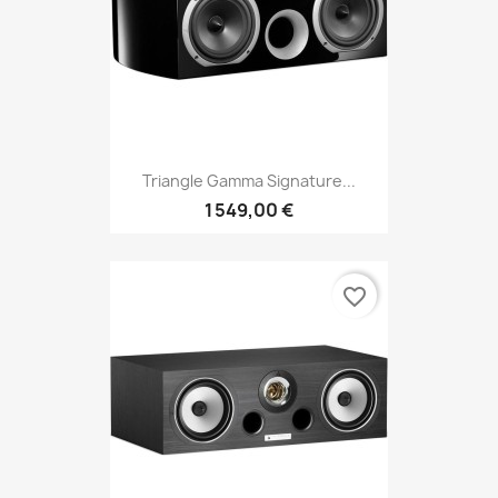
Triangle Gamma Signature...
1 549,00 €
favorite_border