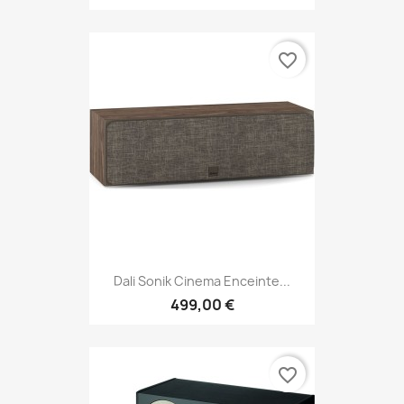
favorite_border
Dali Sonik Cinema Enceinte...
499,00 €
favorite_border