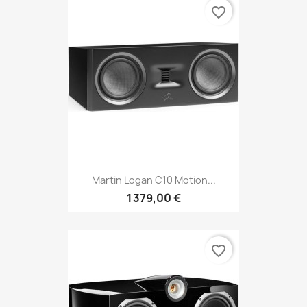
favorite_border
Martin Logan C10 Motion...
1 379,00 €
favorite_border