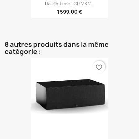
Dali Opticon LCR MK 2...
1 599,00 €
8 autres produits dans la même
catégorie :
favorite_border