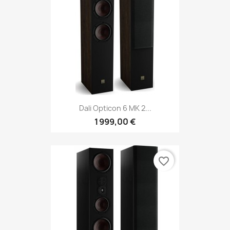
Dali Opticon 6 MK 2...
1 999,00 €
favorite_border