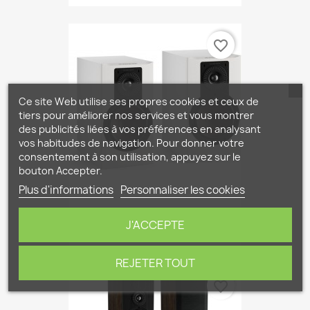
favorite_border
Ce site Web utilise ses propres cookies et ceux de
tiers pour améliorer nos services et vous montrer
des publicités liées à vos préférences en analysant
vos habitudes de navigation. Pour donner votre
consentement à son utilisation, appuyez sur le
bouton Accepter.
Plus d'informations
Personnaliser les cookies
Dali Opticon 2 MK 2...
J'ACCEPTE
1 199,00 €
REJETER TOUT
favorite_border