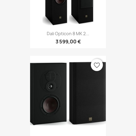
Dali Opticon 8 MK 2...
3 599,00 €
favorite_border