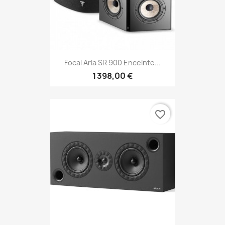
Focal Aria SR 900 Enceinte...
1 398,00 €
favorite_border