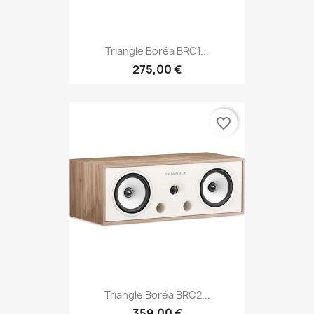
Triangle Boréa BRC1...
275,00 €
favorite_border
Triangle Boréa BRC2...
359,00 €