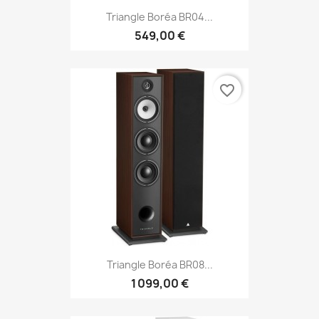
Triangle Boréa BR04...
549,00 €
favorite_border
Triangle Boréa BR08...
1 099,00 €