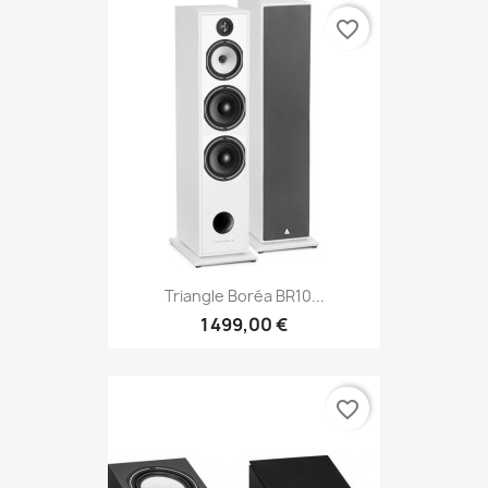
favorite_border
Triangle Boréa BR10...
1 499,00 €
favorite_border