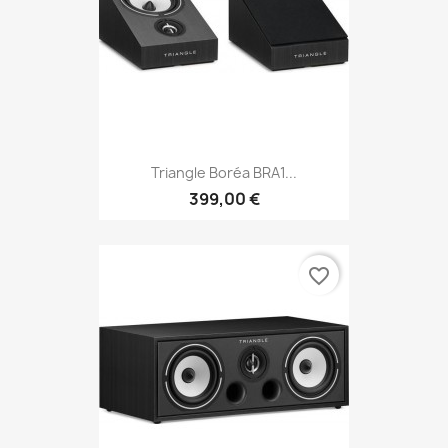
Triangle Boréa BRA1...
399,00 €
favorite_border