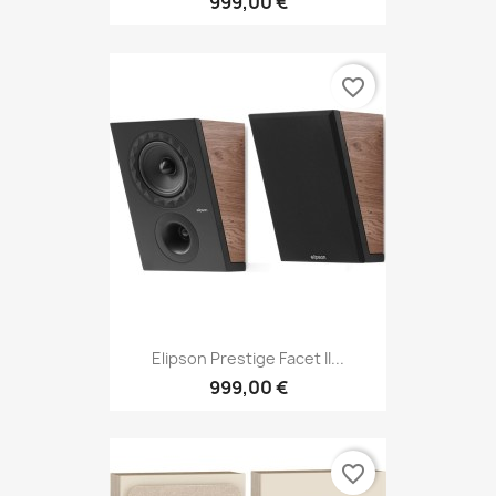
999,00 €
favorite_border
Elipson Prestige Facet II...
999,00 €
favorite_border