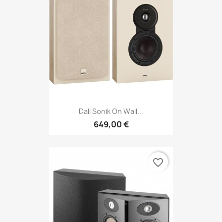
Dali Sonik On Wall...
649,00 €
favorite_border