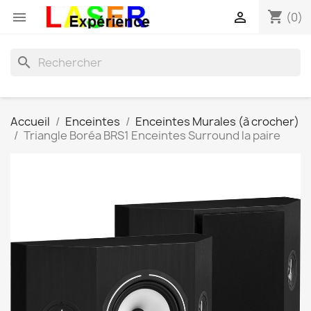
shopping_cart


(0)
search
Accueil
Enceintes
Enceintes Murales (à crocher)
Triangle Boréa BRS1 Enceintes Surround la paire