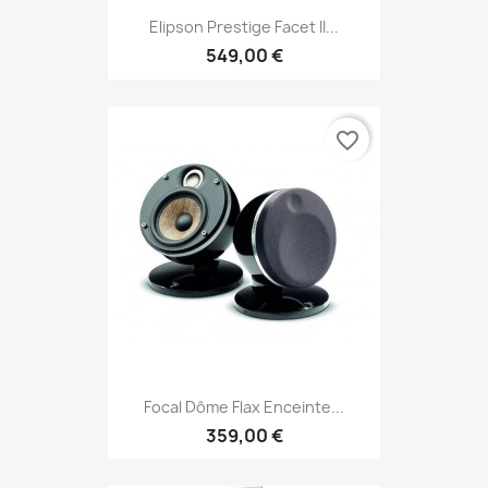
Elipson Prestige Facet II...
549,00 €
favorite_border
Focal Dôme Flax Enceinte...
359,00 €