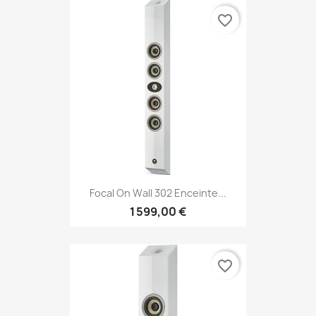
favorite_border
Focal On Wall 302 Enceinte...
1 599,00 €
favorite_border