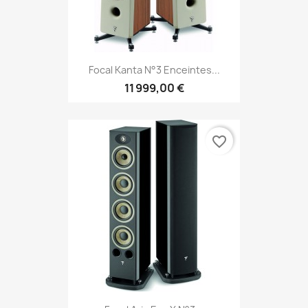
Focal Kanta N°3 Enceintes...
11 999,00 €
favorite_border