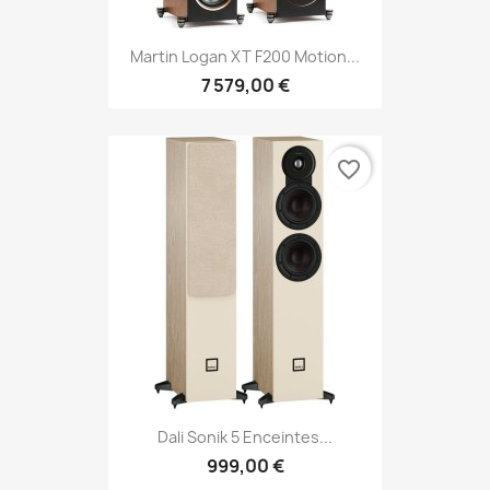
Martin Logan XT F200 Motion...
7 579,00 €
favorite_border
Dali Sonik 5 Enceintes...
999,00 €