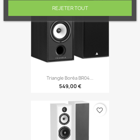
favorite_border
REJETER TOUT
Triangle Boréa BR04...
549,00 €
favorite_border