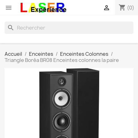
shopping_cart


(0)
search
Accueil
Enceintes
Enceintes Colonnes
Triangle Boréa BR08 Enceintes colonnes la paire