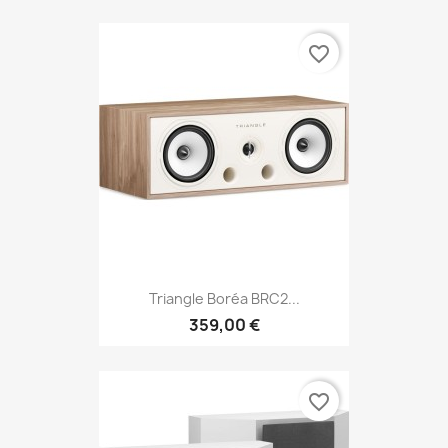
favorite_border
Triangle Boréa BRC2...
359,00 €
favorite_border