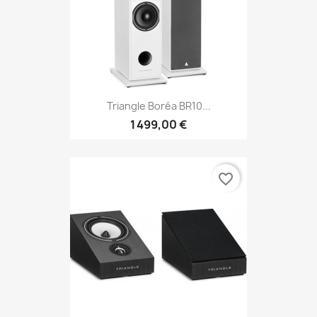
Triangle Boréa BR10...
1 499,00 €
favorite_border