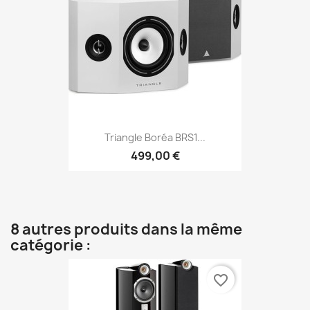
Triangle Boréa BRS1...
499,00 €
8 autres produits dans la même
catégorie :
favorite_border