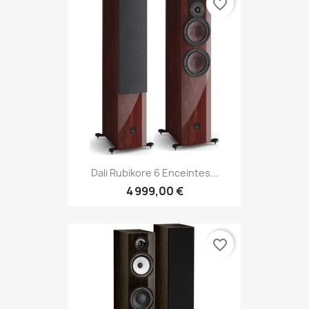
favorite_border
Dali Rubikore 6 Enceintes...
4 999,00 €
favorite_border