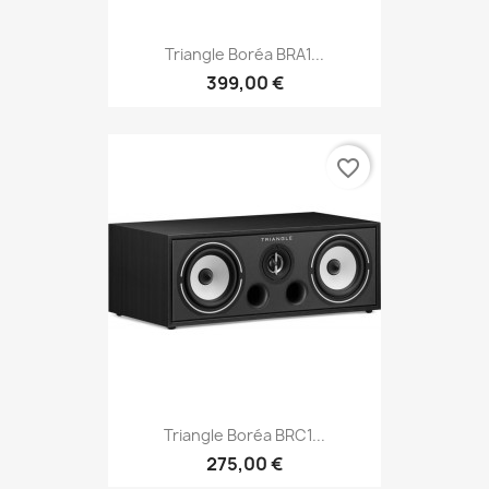
Triangle Boréa BRA1...
399,00 €
favorite_border
Triangle Boréa BRC1...
275,00 €