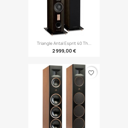
Triangle Antal Esprit 40 Th...
2 999,00 €
favorite_border