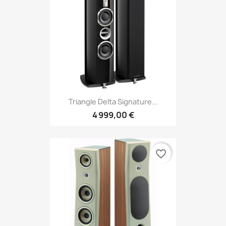
Triangle Delta Signature...
4 999,00 €
favorite_border