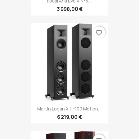
Focal Aria Evo X N°3...
3 998,00 €
favorite_border
Martin Logan XT F100 Motion...
6 219,00 €