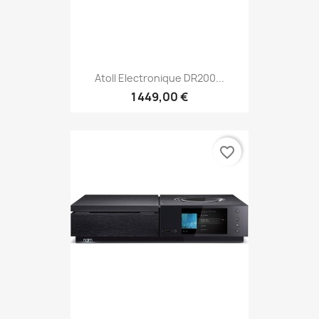
Atoll Electronique DR200...
1 449,00 €
favorite_border