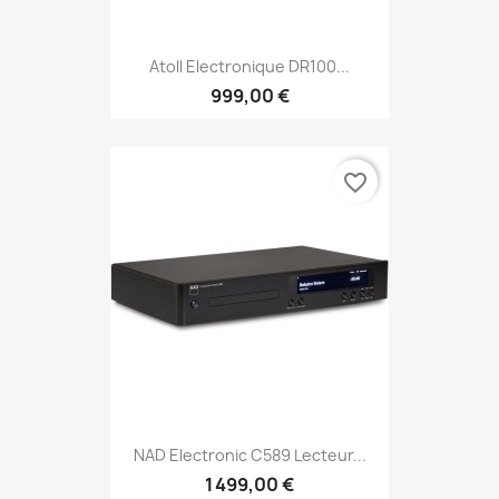
Atoll Electronique DR100...
999,00 €
favorite_border
NAD Electronic C589 Lecteur...
1 499,00 €