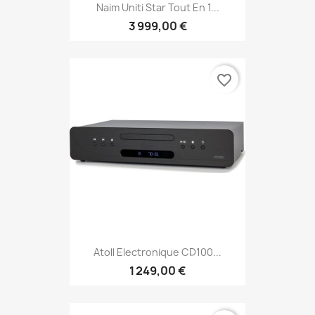
Naim Uniti Star Tout En 1...
3 999,00 €
favorite_border
Atoll Electronique CD100...
1 249,00 €