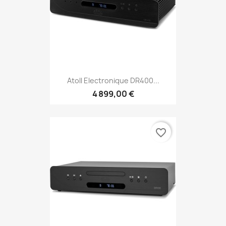
Atoll Electronique DR400...
4 899,00 €
favorite_border