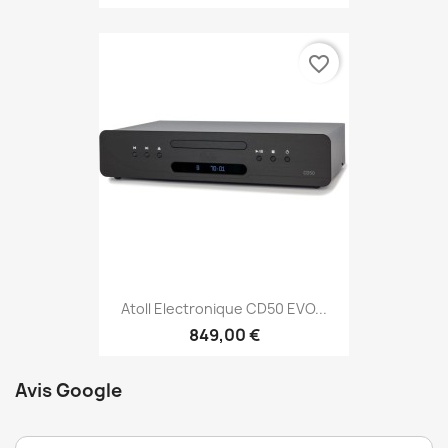
favorite_border
Atoll Electronique CD50 EVO...
849,00 €
Avis Google