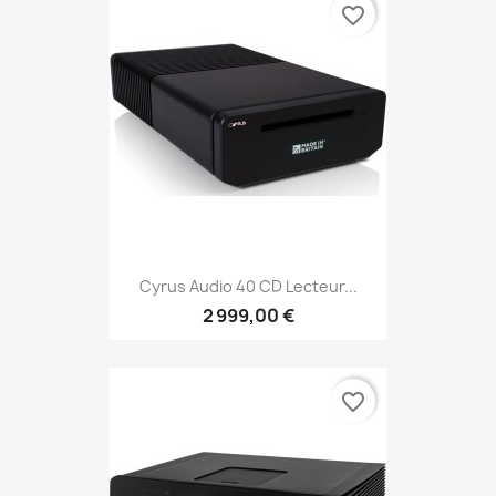
favorite_border
Cyrus Audio 40 CD Lecteur...
2 999,00 €
favorite_border