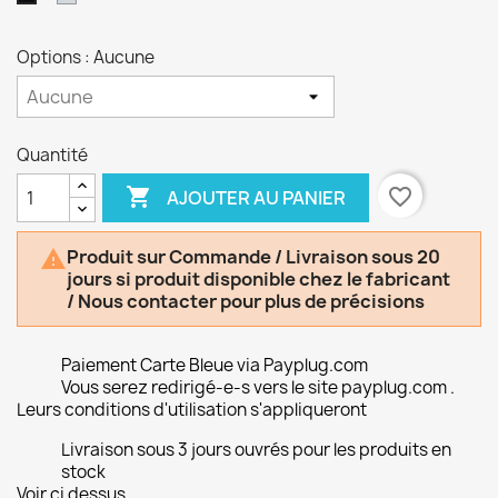
/
Aluminium
Options : Aucune
Quantité

favorite_border
AJOUTER AU PANIER
Produit sur Commande / Livraison sous 20

jours si produit disponible chez le fabricant
/ Nous contacter pour plus de précisions
Paiement Carte Bleue via Payplug.com
Vous serez redirigé-e-s vers le site payplug.com .
Leurs conditions d'utilisation s'appliqueront
Livraison sous 3 jours ouvrés pour les produits en
stock
Voir ci dessus