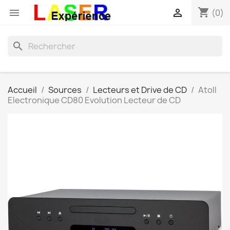
shopping_cart


(0)
search
Accueil
Sources
Lecteurs et Drive de CD
Atoll
Electronique CD80 Evolution Lecteur de CD